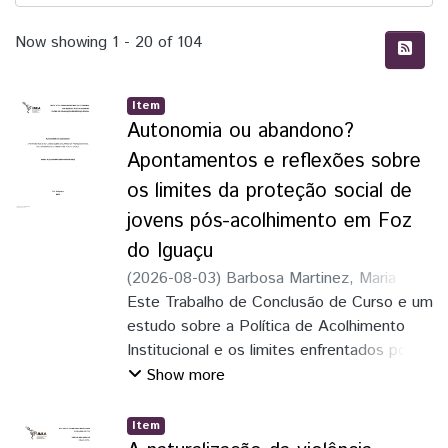
Recent Submissions
Now showing
1 - 20 of 104
Item
Autonomia ou abandono?
Apontamentos e reflexões sobre
os limites da proteção social de
jovens pós-acolhimento em Foz
do Iguaçu
(
2026-08-03
)
Barbosa Martinez, Maria
Alejandra
Este Trabalho de Conclusão de Curso e um
estudo sobre a Política de Acolhimento
Institucional e os limites enfrentados por
adolescentes e jovens no processo de
Show more
desacolhimento por maioridade, com
enfoque na realidade de Foz do Iguaçu-PR.
Item
A pesquisa teve como objetivo estudar a