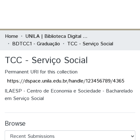
(current)
Log In
Communities & Collections
Home
UNILA | Biblioteca Digital de Trabalhos de Conclusão de Curso
BDTCC1 - Graduação
TCC - Serviço Social
All of DSpace
TCC - Serviço Social
Statistics
Permanent URI for this collection
https://dspace.unila.edu.br/handle/123456789/4365
ILAESP - Centro de Economia e Sociedade - Bacharelado
em Serviço Social
Browse