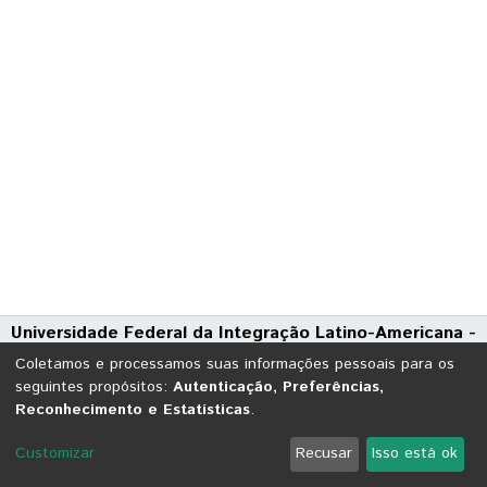
Universidade Federal da Integração Latino-Americana -
UNILA
Coletamos e processamos suas informações pessoais para os
Avenida Tarquínio Joslin dos Santos, 1000 - Polo Universitário
seguintes propósitos:
Autenticação, Preferências,
Reconhecimento e Estatísticas
.
CEP: 85870-650 | Foz do Iguaçu - Paraná
DSpace software
copyright © 2002-2026
LYRASIS
Customizar
Recusar
Isso está ok
Cookie settings
Send Feedback