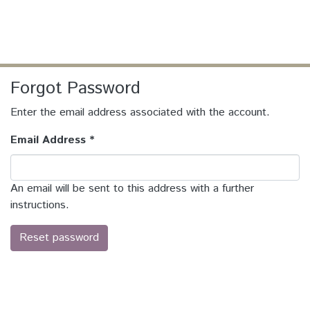
(current)
Log In
Communities & Collections
Forgot Password
All of DSpace
Enter the email address associated with the account.
Email Address *
An email will be sent to this address with a further
instructions.
Reset password