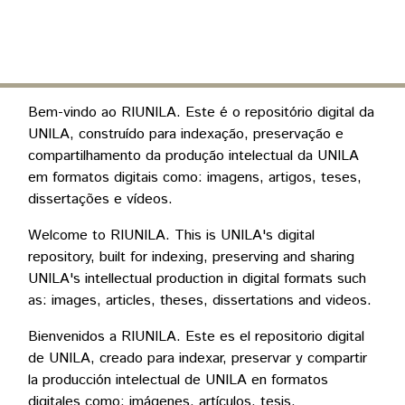
(current)
Log In
Communities & Collections
Bem-vindo ao RIUNILA. Este é o repositório digital da
UNILA, construído para indexação, preservação e
All of DSpace
compartilhamento da produção intelectual da UNILA
Statistics
em formatos digitais como: imagens, artigos, teses,
dissertações e vídeos.
Welcome to RIUNILA. This is UNILA's digital
repository, built for indexing, preserving and sharing
UNILA's intellectual production in digital formats such
as: images, articles, theses, dissertations and videos.
Bienvenidos a RIUNILA. Este es el repositorio digital
de UNILA, creado para indexar, preservar y compartir
la producción intelectual de UNILA en formatos
digitales como: imágenes, artículos, tesis,