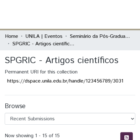
(current)
Log In
Communities & Collections
Home
UNILA | Eventos
Seminário da Pós-Graduação Relações Internacionais Contemporâneas (SPGRIC)
SPGRIC - Artigos científicos
All of DSpace
SPGRIC - Artigos científicos
Statistics
Permanent URI for this collection
https://dspace.unila.edu.br/handle/123456789/3031
Browse
Recent Submissions
Now showing
1 - 15 of 15