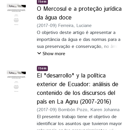
fluxos comerciais entre os dois países têm
Item
no combate ao trabalho infantil na região
alcançado índices expressivos. No entanto,
O Mercosul e a proteção jurídica
as exportações do Brasil para o mercado
da água doce
chinês estão concentradas em matérias-
(
2017-09
)
Ferreira, Luciane
primas e recursos energéticos e as
O objetivo deste artigo é apresentar a
importações em manufaturas. A China tem
importância da água e das normas para a
aumentado sua participação em
sua preservação e conservação, no âmbito
investimentos no Brasil, principalmente no
dos Estados-Partes do Mercosul. As
Show more
campo das commodities
distintas formas de tratar o meio ambiente
e a água doce por cada sistema jurídico,
Item
torna necessário a discussão sobre a
El "desarrollo" y la política
promoção, por parte do Mercosul, da
exterior de Ecuador: análisis de
harmonização de leis. Para isso, o artigo é
contenido de los discursos del
dividido em quatro partes, sendo a primeira
país en La Agnu (2007-2016)
dedicada à água, sua coneituação e
importância. Na segunda parte são
(
2017-09
)
Bombón Pozo, Karen Johanna
analisadas as normas dos Estados-Partes,
El presente trabajo tiene el objetivo de
na terceira às águas subterrâneas, o
identificar los asuntos que tuvieron mayor