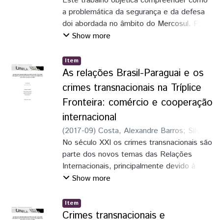
Este trabalho objetica compreender como
a problemática da segurança e da defesa
doi abordada no âmbito do Mercosul. Para
tanto, busca-se o entendimento dos
Show more
principais elementos do Mercosul, bem
como a compreensão do percurso para a
Item
inserção de questões voltadas a segurança
As relações Brasil-Paraguai e os
e defesa, com destaque para a criação do
crimes transnacionais na Tríplice
Conselho de Defesa Sul-Americano.
Fronteira: comércio e cooperação
internacional
(
2017-09
)
Costa, Alexandre Barros
;
Silva,
Micael Alvino da
No século XXI os crimes transnacionais são
parte dos novos temas das Relações
Internacionais, principalmente devido à
apliação do conceito de segurança que
Show more
transcende da esfera estritamente militar
para, por exemplo, a esfera social e
Item
econômica. A fronteira entre o Brasil-
Crimes transnacionais e