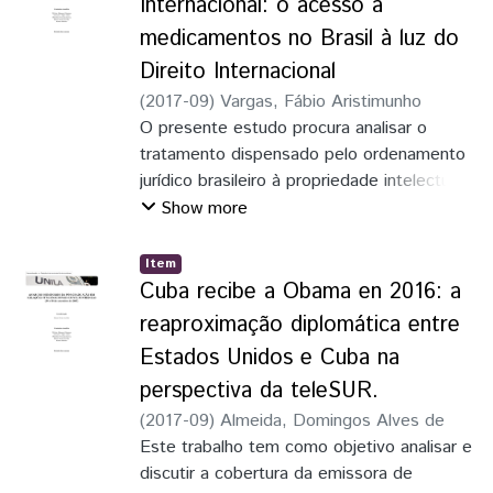
Internacional: o acesso a
de 2015 a 02 de setembro de 2016.
medicamentos no Brasil à luz do
Direito Internacional
(
2017-09
)
Vargas, Fábio Aristimunho
O presente estudo procura analisar o
tratamento dispensado pelo ordenamento
jurídico brasileiro à propriedade intelectual
e ao direito de acesso a medicamentos,
Show more
em consonância com o Direito
internacional, abordando aspectos
Item
históricos de sua evolução legislativa e a
Cuba recibe a Obama en 2016: a
experiência brasileira concernente à
reaproximação diplomática entre
restrição aos direitos de propriedade
Estados Unidos e Cuba na
intelectual em casos de necessidades de
perspectiva da teleSUR.
saúde pública, sobretudo quanto à
concessão de licenças compulsórias
(
2017-09
)
Almeida, Domingos Alves de
Este trabalho tem como objetivo analisar e
discutir a cobertura da emissora de