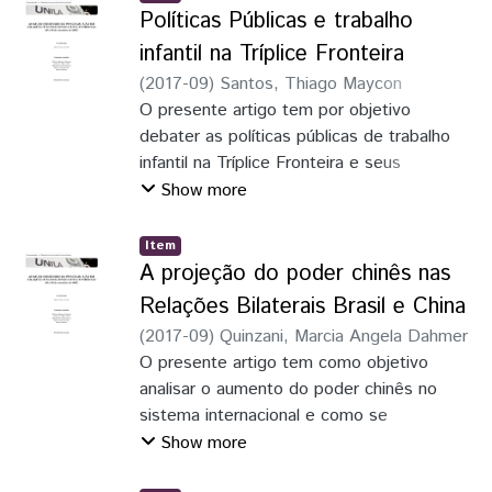
adoção da Constituição Federal de 1988,
Políticas Públicas e trabalho
dos principais focos de estratégias de
consagra a Repúglica Federativa do Brasil
desenvolvimento estatal em uma realidade
infantil na Tríplice Fronteira
enquanto Estado democrático de direito,
biopolítica de governamentalidade da
(
2017-09
)
Santos, Thiago Maycon
conferindo aos Direitos Humanos a
população
Sanches
O presente artigo tem por objetivo
;
Silva, Micael Alvino da
condição de princípios que regem a
debater as políticas públicas de trabalho
diplomacia brasileira em suas Relações
infantil na Tríplice Fronteira e seus
Internacionais.
prossíveis reflexos. Para tanto, a
Show more
metodologia aplicada ao presente artigo foi
a pesquisa bibliográfica e análise de fontes
Item
primárias - consulta a legislação da
A projeção do poder chinês nas
Argentina, do Brasil e do Paraguai que
Relações Bilaterais Brasil e China
impactam a região, dados dos governos, e
(
2017-09
)
Quinzani, Marcia Angela Dahmer
ainda entrevista a autoridades de órgãos
O presente artigo tem como objetivo
públicos. A escassez de planejamento de
analisar o aumento do poder chinês no
políticas públicas entre os países que
sistema internacional e como se
formam a Tríplice Fronteira, e a falta de
fundamenta nas relações bilaterais entre o
Show more
atuação conjunta entre os três Estados
Brasil e a China a partir dos anos 2000. Os
são as principais dificuldades enfrentadas