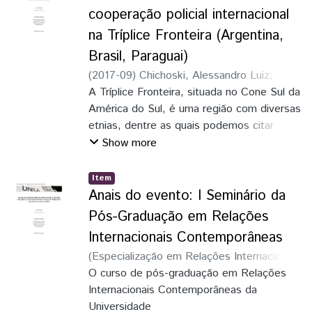
Paraguai, em geral, e a Tríplice Fronteira,
cooperação policial internacional
em particular, são espaços dessa
na Tríplice Fronteira (Argentina,
criminalidade transnacional. Nesta
Brasil, Paraguai)
perspectiva, este trabalho tem como
objetivo analisar os dados de comércio
(
2017-09
)
Chichoski, Alessandro Luiz
;
exterior entre Brasil e Paraguai, verifcando
Silva, Micael Alvino da
A Tríplice Fronteira, situada no Cone Sul da
o impacto do contrabando e descaminho
América do Sul, é uma região com diversas
na balança comercial, e as ações de
etnias, dentre as quais podemos citar
cooperação internacional entre os dois
árabes, indianos, coreanos, chineses, etc.
Show more
países no intuito de demostrar a
A região se destaca por estar situada na
importância de se penalizar atores que
junção de dois importantes rios, o Rio
Item
ocupam o topo de organizações
Paraná e o Rio Iguaçu, tendo como
Anais do evento: I Seminário da
criminosas.
cidades vizinhas, Ciudad Del Leste
Pós-Graduação em Relações
(Paraguai), Foz do Iguaçu (Brasil) e Puerto
Internacionais Contemporâneas
Iguazú (Argentina).
(
Especialização em Relações Internacionais
Contemporâneas
O curso de pós-graduação em Relações
,
2017-09-29
)
Silva,
Micael Alvino da
Internacionais Contemporâneas da
Universidade