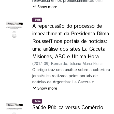
aquífero guarani e as águas dos Países-
relevancia en los pronunciamientos oficiales
Partes e, por fim, a necessidade de
de la República del Ecuador en la
Show more
cooperação para lograr harmonizar a
Asamblea General de las Naciones Unidas
legislação existente a respeito da água
(AGNU), durante el gobierno Rafael Correa
Item
doce
Delgado entre los años 2007 a 2016
A repercussão do processo de
impeachment da Presidenta Dilma
Rousseff nos portais de notícias:
uma análise dos sites La Gaceta,
Misiones, ABC e Ultima Hora
(
2017-09
)
Bernardo, Juliane Maria Flores
;
Mesquita, Lucas Ribeiro
O artigo traz uma análise sobre a cobertura
jornalística realizada pelos portais de
notícias da Argentina: La Gaceta e
Misiones, e do Paraguai: Ultima Hora e
Show more
ABC, desde a abertura à conclusão do
processo de Impeachment da Presidenta
Item
Dilma Rousseff, através de matérias
Saúde Pública versus Comércio
divulgadas no período de 02 de dezembro