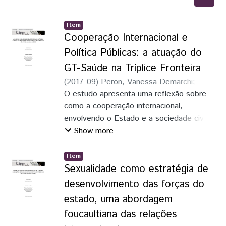
Item
Cooperação Internacional e
Política Públicas: a atuação do
GT-Saúde na Tríplice Fronteira
(
2017-09
)
Peron, Vanessa Demarchi
;
Lisboa, Marcelino Teixeira
O estudo apresenta uma reflexão sobre
como a cooperação internacional,
envolvendo o Estado e a sociedade civil
organizada, pode contribuir com a
Show more
formatação de políticas públicas que
contribuam para a resolução de problemas
Item
ligados à garantia dos direitos sociais. Foi
Sexualidade como estratégia de
realizado um estudo sobre a atuação do
desenvolvimento das forças do
Grupo de Trabalho para Integração das
estado, uma abordagem
Ações de Saúde na Área de Influência da
foucaultiana das relações
Itaipu, que desde 2003 atua no