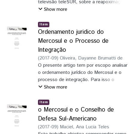
televisão teleSUR, sobre a reapoximação
diplomática entre Estados Unidos e Cuba,
Show more
a partir da visita do Presidade
estadunidense, Barack Obama, a Cuba, em
Item
20 de março de 2016. Na fundamentação
Ordenamento juridico do
teórica recorremos às contribuições de
Mercosul e o Processo de
Robert Putnam (2008), LIsboa (2016), Fiori
Integração
(2016), Borón (2016), Domínguez
(
2017-09
)
Oliveira, Dayanne Brumatti de
Guadarrama (2015) e outros.
O presente artigo tem por escopo analisar
o ordenamento jurídico do Mercosul e o
processo de integração. Para isso o
estudo valeu-se da interpretação do
Show more
sistema intergovernamental, onde as
normas passam a ter vigência no
Item
ordenamento jurídico interno após o
o Mercosul e o Conselho de
trâmite de internacionalização da norma.
Defesa Sul-Americano
(
2017-09
)
Maciel, Ana Lucia Teles