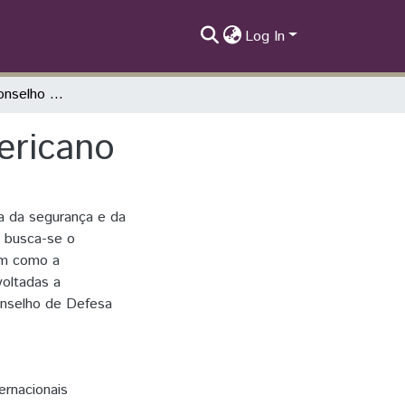
Log In
o Mercosul e o Conselho de Defesa Sul-Americano
ericano
a da segurança e da
, busca-se o
em como a
oltadas a
onselho de Defesa
ernacionais