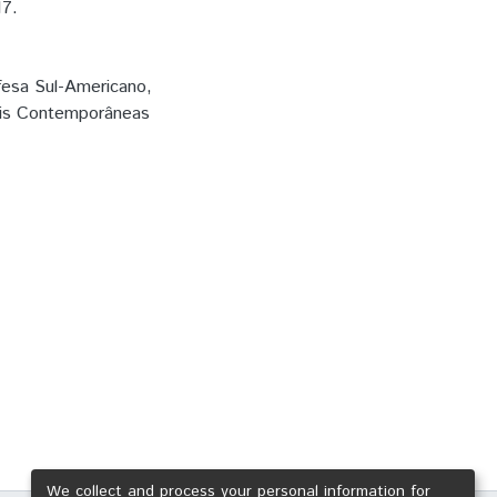
17.
esa Sul-Americano
,
ais Contemporâneas
We collect and process your personal information for