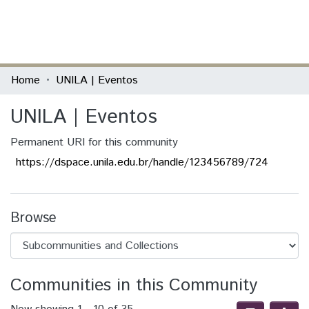
(current)
Log In
Communities & Collections
Home
UNILA | Eventos
All of DSpace
UNILA | Eventos
Statistics
Permanent URI for this community
https://dspace.unila.edu.br/handle/123456789/724
Browse
Communities in this Community