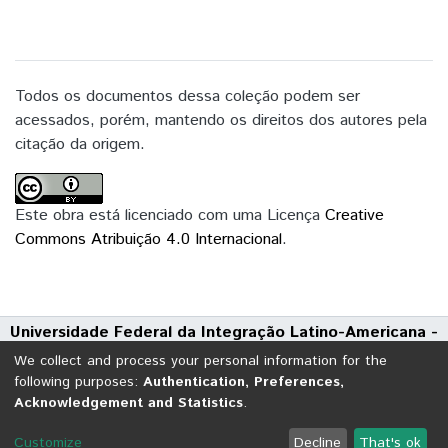
Todos os documentos dessa coleção podem ser
acessados, porém, mantendo os direitos dos autores pela
citação da origem.
Este obra está licenciado com uma Licença
Creative
Commons Atribuição 4.0 Internacional
.
Universidade Federal da Integração Latino-Americana -
UNILA
We collect and process your personal information for the
Avenida Tarquínio Joslin dos Santos, 1000 - Polo Universitário
following purposes:
Authentication, Preferences,
Acknowledgement and Statistics
.
CEP: 85870-650 | Foz do Iguaçu - Paraná
DSpace software
copyright © 2002-2026
LYRASIS
Customize
Decline
That's ok