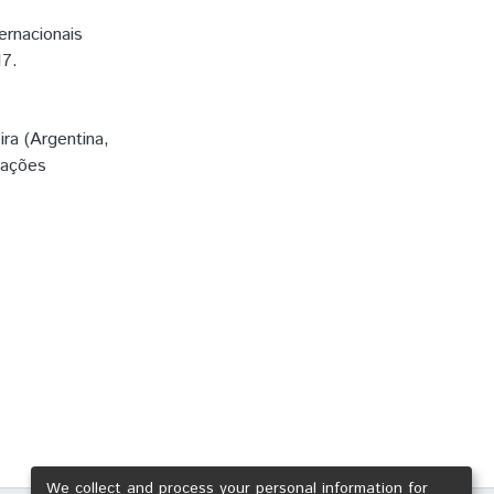
ernacionais
17.
ira (Argentina,
lações
We collect and process your personal information for