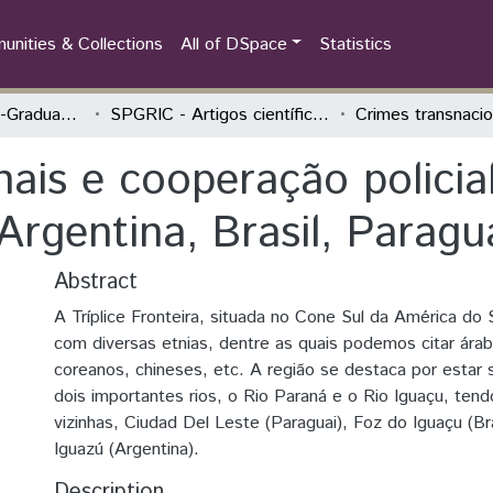
nities & Collections
All of DSpace
Statistics
Seminário da Pós-Graduação Relações Internacionais Contemporâneas (SPGRIC)
SPGRIC - Artigos científicos
ais e cooperação policial
(Argentina, Brasil, Paragu
Abstract
A Tríplice Fronteira, situada no Cone Sul da América do 
com diversas etnias, dentre as quais podemos citar árab
coreanos, chineses, etc. A região se destaca por estar 
dois importantes rios, o Rio Paraná e o Rio Iguaçu, te
vizinhas, Ciudad Del Leste (Paraguai), Foz do Iguaçu (Br
Iguazú (Argentina).
Description