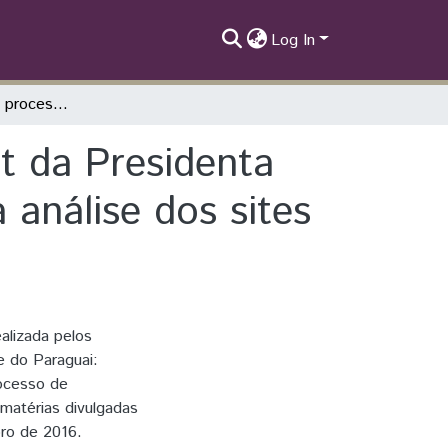
Log In
A repercussão do processo de impeachment da Presidenta Dilma Rousseff nos portais de notícias: uma análise dos sites La Gaceta, Misiones, ABC e Ultima Hora
t da Presidenta
 análise dos sites
ealizada pelos
e do Paraguai:
rocesso de
matérias divulgadas
ro de 2016.