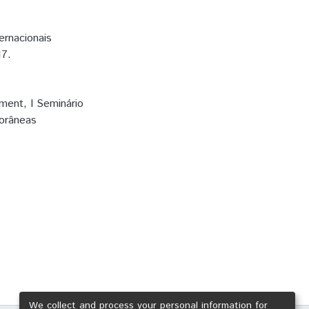
ernacionais
17.
ment
,
I Seminário
orâneas
We collect and process your personal information for