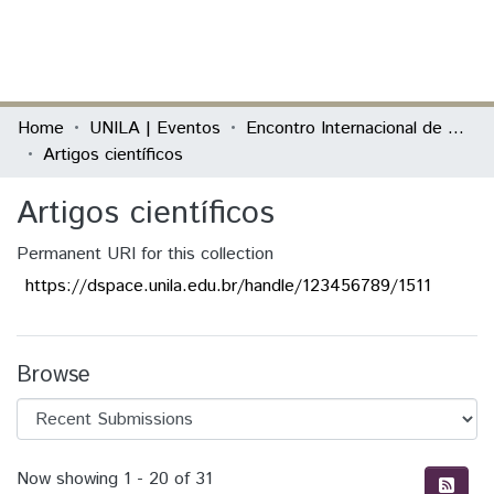
(current)
Log In
Communities & Collections
Home
UNILA | Eventos
Encontro Internacional de Política Externa Latino-Americana
Artigos científicos
All of DSpace
Artigos científicos
Statistics
Permanent URI for this collection
https://dspace.unila.edu.br/handle/123456789/1511
Browse
Recent Submissions
Now showing
1 - 20 of 31