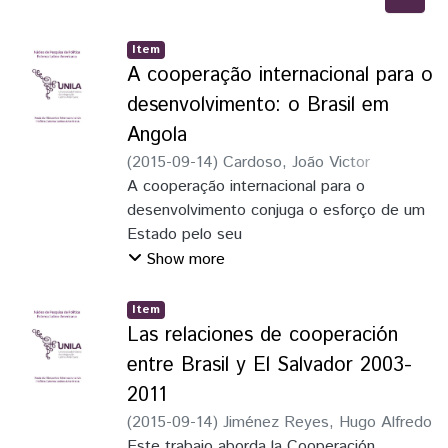
Item
A cooperação internacional para o
desenvolvimento: o Brasil em
Angola
(
2015-09-14
)
Cardoso, João Victor
Marques
A cooperação internacional para o
desenvolvimento conjuga o esforço de um
Estado pelo seu
desenvolvimento e o interesse de outros
Show more
em auxiliar nesse processo, seja de forma
financeira ou técnica. As
Item
diversas modalidades e os atores
Las relaciones de cooperación
envolvidos determinam as características
entre Brasil y El Salvador 2003-
da cooperação, podendo ser
2011
questionada a sua eficácia. Com base na
(
2015-09-14
)
Jiménez Reyes, Hugo Alfredo
projeção de países emergentes no sistema
Este trabajo aborda la Cooperación