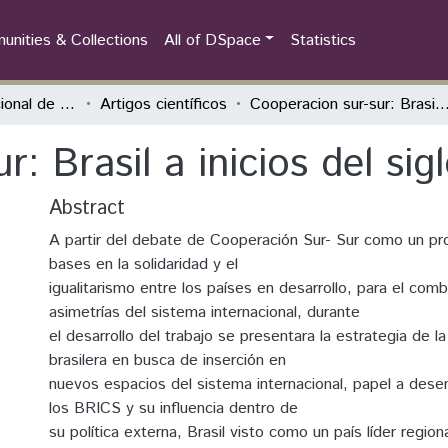
nities & Collections
All of DSpace
Statistics
Encontro Internacional de Política Externa Latino-Americana
Artigos científicos
Cooperacion sur-sur: Brasil a inicios del si
: Brasil a inicios del sig
Abstract
A partir del debate de Cooperación Sur- Sur como un pro
bases en la solidaridad y el
igualitarismo entre los países en desarrollo, para el com
asimetrías del sistema internacional, durante
el desarrollo del trabajo se presentara la estrategia de la
brasilera en busca de inserción en
nuevos espacios del sistema internacional, papel a des
los BRICS y su influencia dentro de
su política externa, Brasil visto como un país líder regio