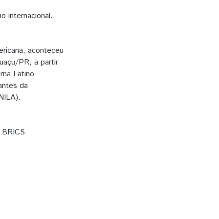
o internacional.
mericana, aconteceu
uaçu/PR, a partir
rna Latino-
antes da
NILA).
,
BRICS