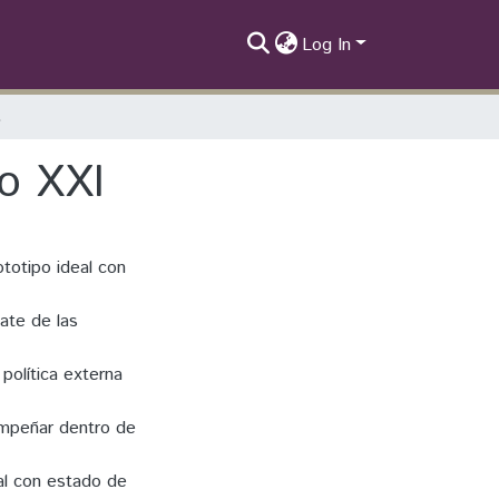
Log In
glo XXI
lo XXI
totipo ideal con
bate de las
 política externa
empeñar dentro de
nal con estado de