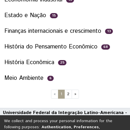
Estado e Nação
15
Finanças internacionais e crescimento
13
História do Pensamento Econômico
68
História Econômica
25
Meio Ambiente
6
(current)
«
1
2
»
Universidade Federal da Integração Latino-Americana -
UNILA
We collect and process your personal information for the
Avenida Tarquínio Joslin dos Santos, 1000 - Polo Universitário
following purposes:
Authentication, Preferences,