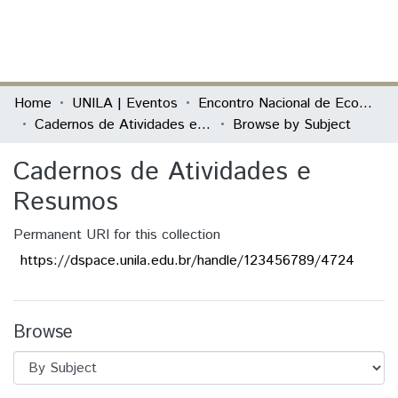
(current)
Log In
Communities & Collections
Home
UNILA | Eventos
Encontro Nacional de Economia Política
Cadernos de Atividades e Resumos
Browse by Subject
All of DSpace
Cadernos de Atividades e
Resumos
Permanent URI for this collection
https://dspace.unila.edu.br/handle/123456789/4724
Browse