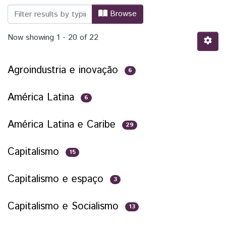
Browsing Cadernos de Atividades e Res
Browse
Now showing
1 - 20 of 22
Agroindustria e inovação
6
América Latina
6
América Latina e Caribe
29
Capitalismo
15
Capitalismo e espaço
3
Capitalismo e Socialismo
13