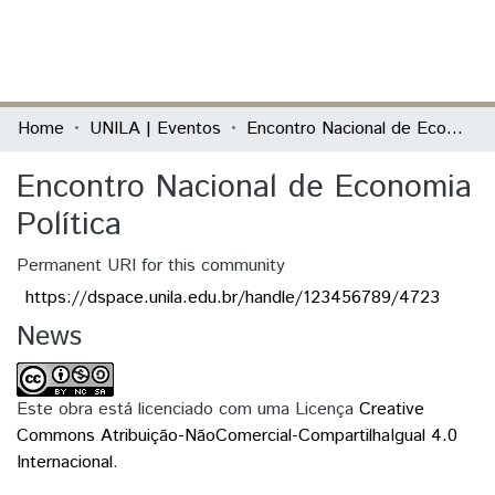
(current)
Log In
Communities & Collections
Home
UNILA | Eventos
Encontro Nacional de Economia Política
All of DSpace
Encontro Nacional de Economia
Statistics
Política
Permanent URI for this community
https://dspace.unila.edu.br/handle/123456789/4723
News
Este obra está licenciado com uma Licença
Creative
Commons Atribuição-NãoComercial-CompartilhaIgual 4.0
Internacional
.