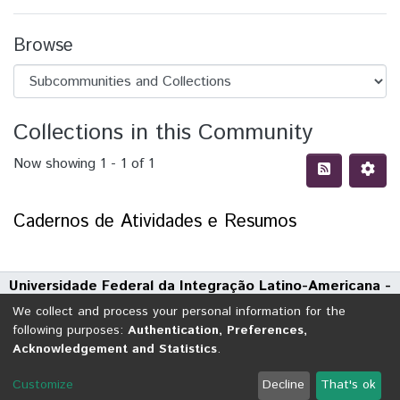
Browse
Collections in this Community
Now showing
1 - 1 of 1
Cadernos de Atividades e Resumos
Universidade Federal da Integração Latino-Americana -
UNILA
We collect and process your personal information for the
Avenida Tarquínio Joslin dos Santos, 1000 - Polo Universitário
following purposes:
Authentication, Preferences,
Acknowledgement and Statistics
.
CEP: 85870-650 | Foz do Iguaçu - Paraná
DSpace software
copyright © 2002-2026
LYRASIS
Customize
Decline
That's ok
Cookie settings
Send Feedback