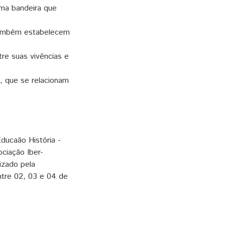
uma bandeira que
 Também estabelecem
re suas vivências e
, que se relacionam
ducaão História -
ociação Iber-
izado pela
ntre 02, 03 e 04 de