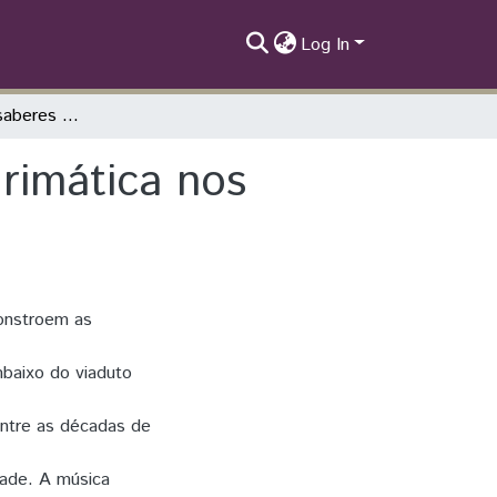
Log In
As conexões de saberes através da disputa rimática nos duelos de MCs em Belo Horizonte
rimática nos
constroem as
mbaixo do viaduto
entre as décadas de
dade. A música