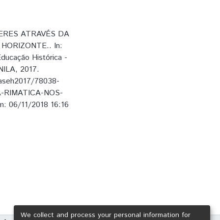
BERES ATRAVÉS DA
HORIZONTE.. In:
ducação Histórica -
UNILA, 2017.
daseh2017/78038-
-RIMATICA-NOS-
06/11/2018 16:16
We collect and process your personal information for