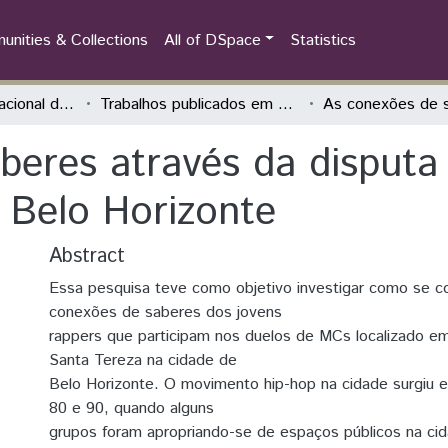
nities & Collections
All of DSpace
Statistics
Congresso Internacional das Jornadas de Educação História - Teoria, Pesquisa e Prática
Trabalhos publicados em Evento
beres através da disputa 
 Belo Horizonte
Abstract
Essa pesquisa teve como objetivo investigar como se 
conexões de saberes dos jovens
rappers que participam nos duelos de MCs localizado e
Santa Tereza na cidade de
Belo Horizonte. O movimento hip-hop na cidade surgiu 
80 e 90, quando alguns
grupos foram apropriando-se de espaços públicos na ci