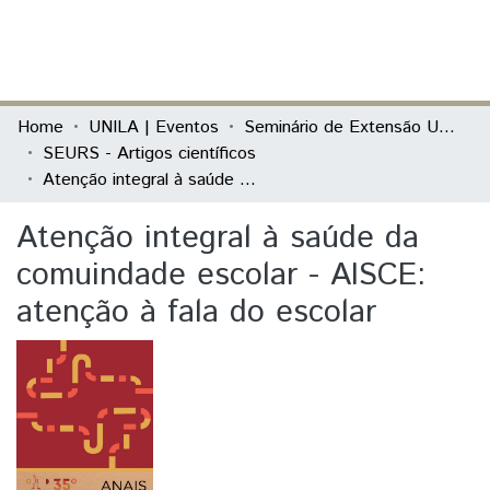
(current)
Log In
Communities & Collections
Home
UNILA | Eventos
Seminário de Extensão Universitária da Região Sul (SEURS)
SEURS - Artigos científicos
All of DSpace
Atenção integral à saúde da comuindade escolar - AISCE: atenção à fala do escolar
Statistics
Atenção integral à saúde da
comuindade escolar - AISCE:
atenção à fala do escolar