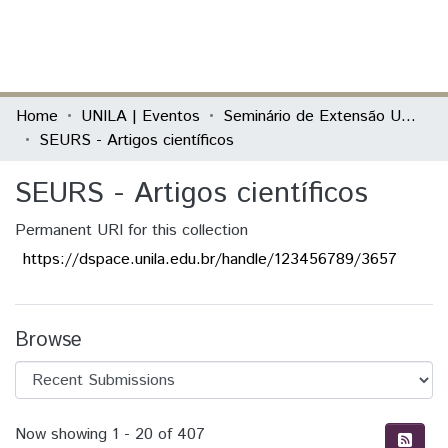
(current)
Log In
Communities & Collections
Home
UNILA | Eventos
Seminário de Extensão Universitária da Região Sul (SEURS)
SEURS - Artigos científicos
All of DSpace
SEURS - Artigos científicos
Statistics
Permanent URI for this collection
https://dspace.unila.edu.br/handle/123456789/3657
Browse
Recent Submissions
Now showing
1 - 20 of 407