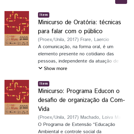
Item
Minicurso de Oratória: técnicas
para falar com o público
(
Proex/Unila
,
2017
)
Frare, Laercio
Mantovani
A comunicação, na forma oral, é um
;
Silva, Flavia Manente da
;
Reis,
Lucileia Barbosa
elemento presente no cotidiano das
pessoas, independente da atuação de
cada um. Se comunicar bem é uma tarefa
Show more
dispendiosa visto que inúmeras pessoas
apresentam receio ao falar em público.
Item
Dessa maneira o principal objetivo de um
Minicurso: Programa Educon o
curso de oratória baseia-se em ensinar
desafio de organização da Com-
técnicas para superar esse receio. O curso
Vida
foi ofertado para acadêmicos da UTFPR,
(
Proex/Unila
,
2017
)
Machado, Loiva Mara
com foco em apresentações acadêmicas,
de Oliveira
O Programa de Extensão “Educação
;
Weirich, Fernanda Olívia
e para alunos do Colégio Estadual
Guisolfi
Ambiental e controle social da
;
Pasinato, Luiz Antônio
Tancredo Neves, que se preparavam para