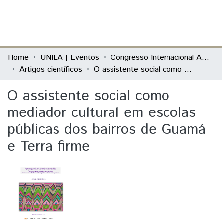
(current)
Log In
Communities & Collections
Home
UNILA | Eventos
Congresso Internacional América Latina
Artigos científicos
O assistente social como mediador cultural em escolas públicas dos bairros de Guamá e Terra firme
All of DSpace
O assistente social como
Statistics
mediador cultural em escolas
públicas dos bairros de Guamá
e Terra firme