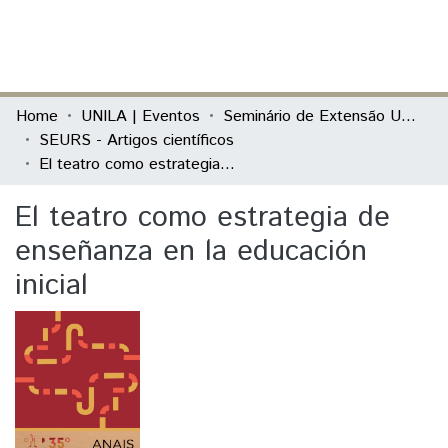
(current)
Log In
Communities & Collections
Home
UNILA | Eventos
Seminário de Extensão Universitária da Região Sul (SEURS)
SEURS - Artigos científicos
All of DSpace
El teatro como estrategia de enseñanza en la educación inicial
Statistics
El teatro como estrategia de
enseñanza en la educación
inicial