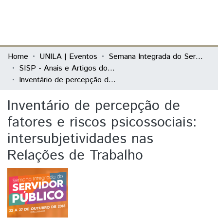
(current)
Log In
Communities & Collections
Home
UNILA | Eventos
Semana Integrada do Servidor Público (SISP)
SISP - Anais e Artigos do evento
All of DSpace
Inventário de percepção de fatores e riscos psicossociais: intersubjetividades nas Relações de Trabalho
Statistics
Inventário de percepção de
fatores e riscos psicossociais:
intersubjetividades nas
Relações de Trabalho