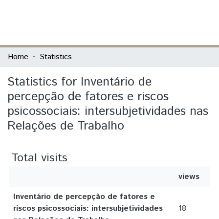
(current)
Log In
Communities & Collections
Home
Statistics
All of DSpace
Statistics for Inventário de
percepção de fatores e riscos
psicossociais: intersubjetividades nas
Relações de Trabalho
Total visits
views
Inventário de percepção de fatores e
riscos psicossociais: intersubjetividades
18