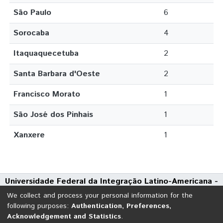
São Paulo
6
Sorocaba
4
Itaquaquecetuba
2
Santa Barbara d'Oeste
2
Francisco Morato
1
São José dos Pinhais
1
Xanxere
1
Universidade Federal da Integração Latino-Americana -
UNILA
We collect and process your personal information for the
Avenida Tarquínio Joslin dos Santos, 1000 - Polo Universitário
following purposes:
Authentication, Preferences,
Acknowledgement and Statistics
.
CEP: 85870-650 | Foz do Iguaçu - Paraná