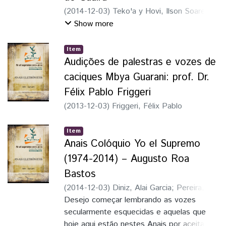
nos Anais e podem ser ouvidos na íntegra.
(
2014-12-03
)
Teko'a y Hovi, Ilson Soares
Aos caciques Ilson Soares; Liborio
do
Show more
Garcia do Guaira; a Cassemiro Pereira
Centurião e a Delmira Peres do Tekoha
Item
Ocoí
Audições de palestras e vozes de
e a todos que contribuíram com a potência
caciques Mbya Guarani: prof. Dr.
de sua fala na batalha do cotidiano, meu
eterno agradecimento.
Félix Pablo Friggeri
(
2013-12-03
)
Friggeri, Félix Pablo
Item
Anais Colóquio Yo el Supremo
(1974-2014) – Augusto Roa
Bastos
(
2014-12-03
)
Diniz, Alai Garcia
;
Pereira,
Fernanda
Desejo começar lembrando as vozes
secularmente esquecidas e aquelas que
hoje aqui estão nestes Anais por aceitarem