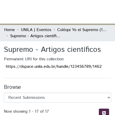
(current)
Log In
Communities & Collections
Home
UNILA | Eventos
Colóqui Yo el Supremo (1974-2014) - Augusto Roa Bastos
Supremo - Artigos científicos
All of DSpace
Supremo - Artigos científicos
Statistics
Permanent URI for this collection
https://dspace.unila.edu.br/handle/123456789/1462
Browse
Recent Submissions
Now showing
1 - 17 of 17