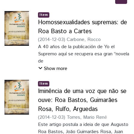
Item
Homossexualidades supremas: de
Roa Basto a Cartes
(
2014-12-03
)
Carbone, Rocco
A 40 años de la publicación de Yo el
Supremo aquí se recupera esa gran “novela
de
dictadores” para reflexionar sobre el
Show more
autoritarismo criticado por Roa a través de
la
Item
figura de Francia, pero sobre todo para
Iminência de uma voz que não se
ponerla en paralelo con la realidad política
ouve: Roa Bastos, Guimarães
del
Rosa, Rulfo, Arguedas
Paraguay del siglo XXI, un país que sigue
(
2014-12-03
)
Torres, Mario René
siendo autoritario. Aquí interesa nexar
Rodríguez
Este artigo postula a ideia de que Augusto
literatura y política para pensar el presente.
Roa Bastos, João Guimarães Rosa, Juan
Porque la literatura como política tienen