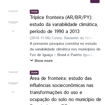
Item
Tríplice fronteira (AR/BR/PY):
estudo da variabilidade climática,
período de 1990 a 2013
(
2014-11-06
)
Costa, Rauwnier da Silva
;
Scheer, Marcia Aparecida Procopio da Silva
A presente pesquisa constitui no estudo
da variabilidade climática nos municípios de
Foz de Iguaçu – Brasil e Puerto Iguazú –
Argentina, sobre a abordagem
Show more
geossitêmica no
período de 1990 a 2013. Foram
Item
relacionados fatores naturais e antrópicos
Área de fronteira: estudo das
ocorridos na
influências socieconômicas nas
área durante o período analisado,
transformações do uso e
destacando o quanto de influência que a
ocupação do solo no município de
temperatura e