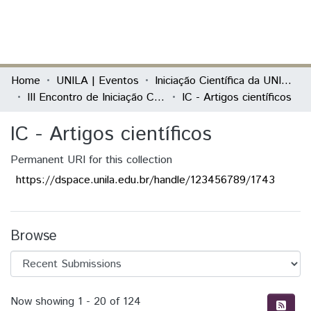
(current)
Log In
Communities & Collections
Home
UNILA | Eventos
Iniciação Científica da UNILA (IC)
III Encontro de Iniciação Científica da Unila “Pesquisa no século XXI: desafios e possibilidades”
IC - Artigos científicos
All of DSpace
IC - Artigos científicos
Statistics
Permanent URI for this collection
https://dspace.unila.edu.br/handle/123456789/1743
Browse
Recent Submissions
Now showing
1 - 20 of 124