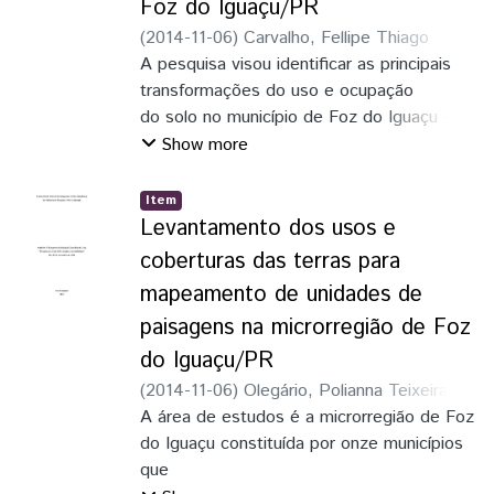
a precipitação apresentaram sobre o
Foz do Iguaçu/PR
território estudado, como também a
(
2014-11-06
)
Carvalho, Fellipe Thiago
freqüência de
Lopes
A pesquisa visou identificar as principais
;
Scheer, Marcia Aparecida Procopio
fenômenos atmosféricos severos
da Silva
transformações do uso e ocupação
presentes.
do solo no município de Foz do Iguaçu –
OBS: Não se obteve dados sobre o
PR, considerando o processo histórico de
Show more
Paraguay.
formação dos territórios na área de Tríplice
Fronteira (Argentina, Brasil e Paraguai),
Item
bem como os impactos da construção da
Levantamento dos usos e
usina hidroelétrica Itaipu Binacional no
coberturas das terras para
processo de ocupação e de urbanização
mapeamento de unidades de
do município; e atendo-se, principalmente,
paisagens na microrregião de Foz
aos
aspectos socioeconômicos, bem como aos
do Iguaçu/PR
aspectos fisiográficos – como relevo, solo,
(
2014-11-06
)
Olegário, Polianna Teixeira
;
vegetação, hidrografia, etc. –, que
Adami, Samuel Fernando
A área de estudos é a microrregião de Foz
exerceram e/ou exercem influência sobre
do Iguaçu constituída por onze municípios
tais
que
transformações. Com isso, a partir da