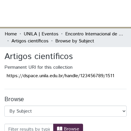
(current)
Log In
Communities & Collections
Home
UNILA | Eventos
Encontro Internacional de Política Externa Latino-Americana
Artigos científicos
Browse by Subject
All of DSpace
Artigos científicos
Permanent URI for this collection
https://dspace.unila.edu.br/handle/123456789/1511
Browse
Browsing Artigos científicos by Subject 
Browse