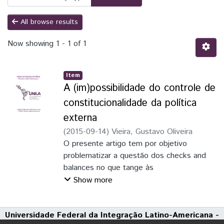
All browse results
Now showing
1 - 1 of 1
Item
A (im)possibilidade do controle de
constitucionalidade da política
externa
(
2015-09-14
)
Vieira, Gustavo Oliveira
O presente artigo tem por objetivo
problematizar a questão dos checks and
balances no que tange às
deliberações no âmbito da política externa
Show more
brasileira. Se a separação de poderes, com
seus freios e contrapesos, é
Universidade Federal da Integração Latino-Americana -
estruturante do sistema constitucional, de