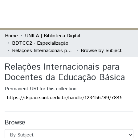
(current)
Log In
Communities & Collections
Home
UNILA | Biblioteca Digital de Trabalhos de Conclusão de Curso
BDTCC2 - Especialização
All of DSpace
Relações Internacionais para Docentes da Educação Básica
Browse by Subject
Relações Internacionais para
Docentes da Educação Básica
Permanent URI for this collection
https://dspace.unila.edu.br/handle/123456789/7845
Browse