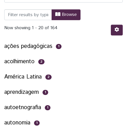
Browsing Relações Internacionais para
Browse
Now showing
1 - 20 of 164
ações pedagógicas
1
acolhimento
2
América Latina
2
aprendizagem
1
autoetnografia
1
autonomia
1