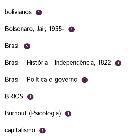
bolivianos
1
Bolsonaro, Jair, 1955-
1
Brasil
5
Brasil - História - Independência, 1822
1
Brasil - Política e governo
1
BRICS
1
Burnout (Psicología)
1
capitalismo
1