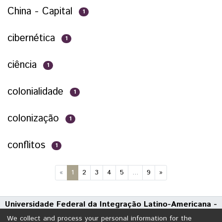
China - Capital
1
cibernética
1
ciência
1
colonialidade
1
colonização
1
conflitos
1
(current)
«
1
2
3
4
5
...
9
»
Universidade Federal da Integração Latino-Americana -
UNILA
We collect and process your personal information for the