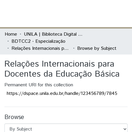
(current)
Log In
Communities & Collections
Home
UNILA | Biblioteca Digital de Trabalhos de Conclusão de Curso
BDTCC2 - Especialização
All of DSpace
Relações Internacionais para Docentes da Educação Básica
Browse by Subject
Relações Internacionais para
Docentes da Educação Básica
Permanent URI for this collection
https://dspace.unila.edu.br/handle/123456789/7845
Browse