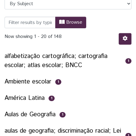
Browsing TCC - Geografia - Licenciatur
Browse
Now showing
1 - 20 of 148
alfabetização cartográfica; cartografia
1
escolar; atlas escolar; BNCC
Ambiente escolar
1
América Latina
1
Aulas de Geografia
1
aulas de geografia; discriminação racial; Lei
1