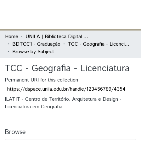
(current)
Log In
Communities & Collections
Home
UNILA | Biblioteca Digital de Trabalhos de Conclusão de Curso
BDTCC1 - Graduação
TCC - Geografia - Licenciatura
All of DSpace
Browse by Subject
TCC - Geografia - Licenciatura
Permanent URI for this collection
https://dspace.unila.edu.br/handle/123456789/4354
ILATIT - Centro de Território, Arquitetura e Design -
Licenciatura em Geografia
Browse