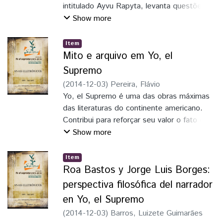
intitulado Ayvu Rapyta, levanta questões
sobre a tradução enquanto processo que
Show more
tem
seu ponto de partida dentro de um
Item
sistema de trocas baseadas no dom
Mito e arquivo em Yo, el
enquanto
Supremo
elemento de circulação cultural. A
(
2014-12-03
)
Pereira, Flávio
transcrição deste material oralizado e suas
Yo, el Supremo é uma das obras máximas
transformações em um sistema escrito se
das literaturas do continente americano.
inserem dentro de um sistema semiótico
Contribui para reforçar seu valor o fato de
de
que mantém um forte vínculo com a
Show more
transformação do signo. O resultado é uma
história,
tradução ética baseada no conhecimento
a memória e a mitologia popular, sobretudo
Item
científico como categoria de estruturação
da terra-natal do autor. Desta forma,
Roa Bastos y Jorge Luis Borges:
da tradução.
conjuga de modo exemplar a inovação
perspectiva filosófica del narrador
formal e o olhar atento à identidade,
en Yo, el Supremo
história e
(
2014-12-03
)
Barros, Luizete Guimarães
destino da América. Partindo destas