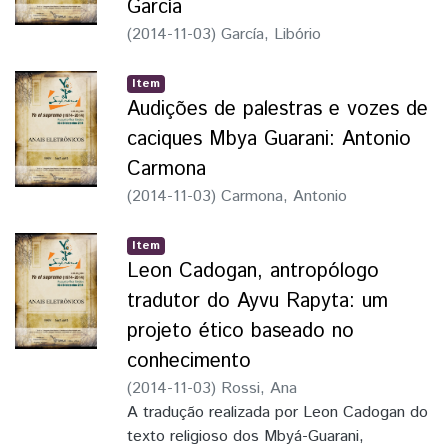
García
(
2014-11-03
)
García, Libório
Item
Audições de palestras e vozes de
caciques Mbya Guarani: Antonio
Carmona
(
2014-11-03
)
Carmona, Antonio
Item
Leon Cadogan, antropólogo
tradutor do Ayvu Rapyta: um
projeto ético baseado no
conhecimento
(
2014-11-03
)
Rossi, Ana
A tradução realizada por Leon Cadogan do
texto religioso dos Mbyá-Guarani,