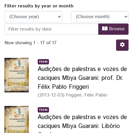
Browsing Colóqui Yo el Supremo (1974-2
Filter results by year or month
Browse
Now showing
1 - 17 of 17
Item
Audições de palestras e vozes de
caciques Mbya Guarani: prof. Dr.
Félix Pablo Friggeri
(
2013-12-03
)
Friggeri, Félix Pablo
Item
Audições de palestras e vozes de
caciques Mbya Guarani: Libório