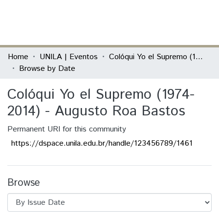
(current)
Log In
Communities & Collections
Home
UNILA | Eventos
Colóqui Yo el Supremo (1974-2014) - Augusto Roa Bastos
Browse by Date
All of DSpace
Colóqui Yo el Supremo (1974-
2014) - Augusto Roa Bastos
Permanent URI for this community
https://dspace.unila.edu.br/handle/123456789/1461
Browse