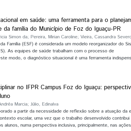
istemas de climatização de ambientes. Como resultados, ident
ue contemplam os tópicos do objetivo proposto. Em alguns arti
ram citados os procedimentos para a diminuição da presença de
uacional em saúde: uma ferramenta para o planej
 os limites estabelecidos na legislação brasileira. Este estudo
e da família do Município de Foz do Iguaçu-PR
saltar a importância da ventilação, manutenção e limpeza nos
ricia Simon da
;
Pereira, Mirian Caroline
;
Vieira, Cassandra Sever
ionadores de ar para a saúde humana
 da Família (ESF) é considerada um modelo reorganizador do Si
S). As equipes de saúde trabalham com o processo de
deste modo, o diagnóstico situacional é uma ferramenta indispen
o das condições de saúde da população e posterior planejamen
o objetivo do presente estudo foi identificar o perfil da popul
ssidades de atendimento da Equipe Saúde da Família 073 vinc
São João localizada no Distrito Nordeste do município de Foz 
ciplinar no IFPR Campus Foz do Iguaçu: perspectiv
de um estudo observacional, documental, do tipo descritivo
luno
ordagem quantitativa. Constatou-se que a equipe possui um to
Andréa Marcia
;
Júlio, Edinalva
astrados no sistema de informação Saúde Foz e que grande par
borado a partir da necessidade de reflexão sobre a atuação da 
dos por doenças crônicas como hipertensão e diabetes, tamb
contexto escolar, uma vez que o trabalho desenvolvido contribui
úmero de gestantes cadastradas e acompanhadas pela equipe,
os alunos, numa perspectiva inclusiva, principalmente, nas açõe
rio o acompanhamento desta população de maneira a levar