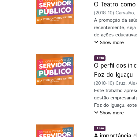
aplicação rica da i
O Teatro como 
Enterprise Edition 
(
2018-10
)
Carvalho,
desempenho e várias
A promoção da saú
utilizamos Java. É 
recentemente, seja 
de software tais co
de ações educativa
reutilização de cód
hegemônico histori
Show more
quem deseja reduzi
experiência da prom
sanitário Nordeste 
Item
(NASF), Estratégia 
O perfil dos i
comunidade. Trata-s
Foz do Iguaçu
ESF, residentes) e 
(
2018-10
)
Cruz, Al
promoção da saúde 
Este trabalho apres
saúde. Como result
gestão empresarial
tempos modernos”, 
Foz do Iguaçu, exte
recebeu reconhecim
O objetivo foi levan
Show more
profissionais de s
bem como o princip
método considerado
Utilizou-se como me
Item
delineando como um
abordagem quantitat
A importância d