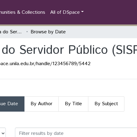
nities & Collections
All of DSpace
Semana Integrada do Servidor Público (SISP)
Browse by Date
do Servidor Público (SIS
pace.unila.edu.br/handle/123456789/5442
sue Date
By Author
By Title
By Subject
 do Servidor Público (SISP) by Iss