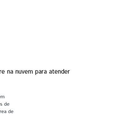
udanças
are na nuvem para atender
em
es de
rea de
vel ao
o
para