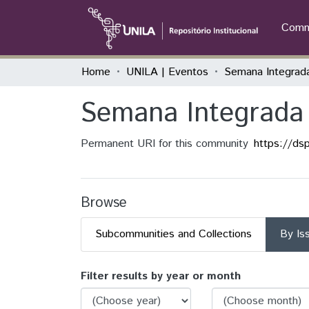
Commu
Home
UNILA | Eventos
Semana Integrada 
Permanent URI for this community
https://ds
Browse
Subcommunities and Collections
By Is
Browsing Semana Integrada
Filter results by year or month