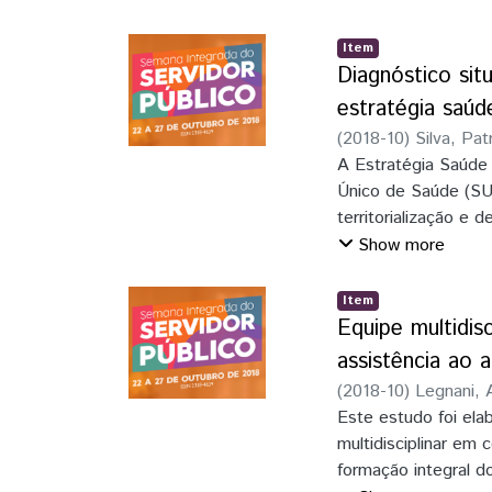
e equipamentos de s
se quatro artigos q
Item
verificou-se que fo
Diagnóstico sit
quando ultrapassados
estratégia saúd
também pretende res
(
2018-10
)
Silva, Pat
sistemas de condic
Xavier
A Estratégia Saúde
Único de Saúde (SU
territorialização e 
para reconheciment
Show more
ações. Sendo assim, 
demandas e as nece
Item
à Unidade de Saúde 
Equipe multidis
Iguaçu-PR, através 
assistência ao a
exploratório com ab
(
2018-10
)
Legnani, 
3.578 usuários cad
Este estudo foi ela
destes são acometi
multidisciplinar em 
destaca o grande n
formação integral d
fazendo-se necessá