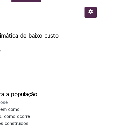
imática de baixo custo
o
.
.
e
ara a população
José
, tem como
s, como ocorre
es construídos
lico de