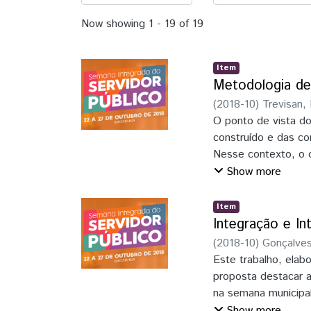
Now showing
1 - 19 of 19
Item
Metodologia de
(
2018-10
)
Trevisan,
O ponto de vista d
construído e das c
Nesse contexto, o o
delineamento da Av
Show more
Custo (CBBC), situa
Inicialmente, são 
Item
Câmara Climática. 
Integração e In
operação da CBBC e 
(
2018-10
)
Gonçalves
concomitantemente
Este trabalho, elab
versão final do Que
proposta destacar a
realização da APO 
na semana municipal 
desenvolvimento da
no dia a dia, valori
Show more