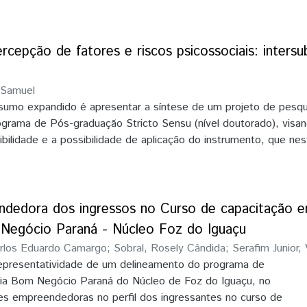
r realizada em dezembro de 2018
mos uma discussão a partir da experiência da II Jopefoz, II Jorn
o Iguaçu, e também de pesquisa bibliográfica. Os resultados p
em às discussões e reflexões feitas pelos autores e as ideias p
ercepção de fatores e riscos psicossociais: intersu
ais ações entre as instituições públicas em benefício de um a
ão, como pudemos identificar a partir da Jopefoz que exemplifi
 Samuel
nterdisciplinaridade
esumo expandido é apresentar a síntese de um projeto de pesqu
grama de Pós-graduação Stricto Sensu (nível doutorado), visa
bilidade e a possibilidade de aplicação do instrumento, que nes
e Inventário de Percepção de Fatores e Riscos Psicossociais.
o pode facilitar a compreensão dos aspectos relacionados às i
ara dessa forma, conhecer as singularidades e antecipar-se aos p
 do trabalho. A metodologia a ser empregada é multimétodo, ou
ndedora dos ingressos no Curso de capacitação 
litativo ao quantitativo e, quanto ao propósito à pesquisa é expl
egócio Paraná - Núcleo Foz do Iguaçu
 de corte transversal. Quanto aos resultados, cabe salientar 
arlos Eduardo Camargo
;
Sobral, Rosely Cândida
;
Serafim Junior, 
sua fase inicial, carecendo ainda avaliar a sua validade e a fide
representatividade de um delineamento do programa de
lcançar ao final da pesquisa. Acredita-se, porém, que o inventá
ária Bom Negócio Paraná do Núcleo de Foz do Iguaçu, no
ecto, onde as percepções e as singularidades individuais e
es empreendedoras no perfil dos ingressantes no curso de
am refletidas para o instrumental proposto, pois ele foi concebi