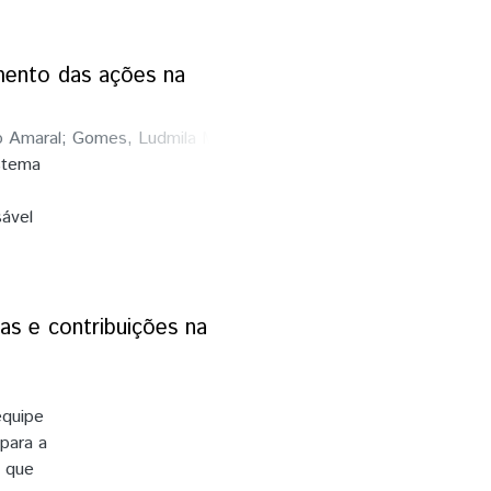
ificou-
gos,
 fungos
amento das ações na
o Amaral
;
Gomes, Ludmila Mourão
stema
sável
to das
ação, as
ulada
do
as e contribuições na
tal de
te
equipe
ém se
 para a
s que