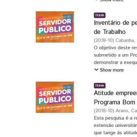
da APO CBBC, a se
qualidade. Aqui fare
Pedagógica de Foz d
Item
trabalho correspond
Inventário de p
futuros que visem m
de Trabalho
qualidade à populaç
(
2018-10
)
Cabanha,
sobre integração e i
O objetivo deste r
submetido a um Pro
demonstrar a exequi
momento denomina-s
Show more
que este instrument
sujeito-trabalho, p
Item
aspectos negativos
Atitude empree
pretende aliar o qua
Programa Bom N
quanto ao momento é
(
2018-10
)
Arano, C
instrumento está em 
Esta pesquisa é a 
o que se pretende a
extensão universit
atuar como um prosp
que tange às atitud
organizacionais seri