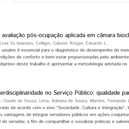
 avaliação pós-ocupação aplicada em câmara biocl
 Livia Yu Iwamura
;
Celligoi, Gabriel
;
Krüger, Eduardo L.
o usuário é essencial para o diagnóstico do desempenho do mei
ondições de conforto e bem-estar proporcionadas pelo ambiente
bjetivo deste trabalho é apresentar a metodologia adotada no
aliação Pós-Ocupação (APO) da Câmara Bioclimática de Baixo
da na Universidade Tecnológica Federal do Paraná, Curitiba/PR
conceituadas a Avaliação Pós-Ocupação e o que vem a ser uma
Após, são apresentados os documentos textuais, o protocolo d
terdisciplinaridade no Serviço Público: qualidade p
o monitoramento de variáveis ambientais que foi realizado
, Gisele de Souza
;
Lima, Adriana de Sousa
;
Martins, Fernando 
 à APO, em agosto de 2018. Os resultados correspondem à
orado de acordo com o eixo “Sociedade, Cultura e Integração”
stionário APO e aos documentos auxiliares utilizados durante a
s vantagens de integrar servidores públicos em ações conjunta
CBBC. Por fim, constam algumas considerações sobre o
do servidor, a fim de compartilhar e socializar práticas e saber
 primeira rodada da APO e o planejamento da segunda rodada
zando entre os próprios colegas a importância de um serviço púb