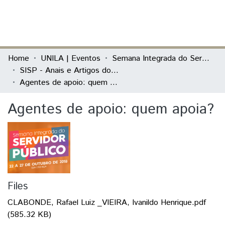
(current)
Log In
Communities & Collections
Home
UNILA | Eventos
Semana Integrada do Servidor Público (SISP)
SISP - Anais e Artigos do evento
All of DSpace
Agentes de apoio: quem apoia?
Statistics
Agentes de apoio: quem apoia?
Files
CLABONDE, Rafael Luiz _VIEIRA, Ivanildo Henrique.pdf
(585.32 KB)