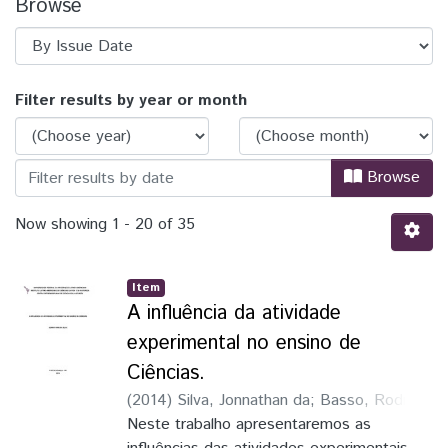
Browse
Browsing TCC - Ciências da Natureza - B
Filter results by year or month
Browse
Now showing
1 - 20 of 35
Item
A influência da atividade
experimental no ensino de
Ciências.
(
2014
)
Silva, Jonnathan da
;
Basso, Rodrigo
Leonardo de Oliveira
Neste trabalho apresentaremos as