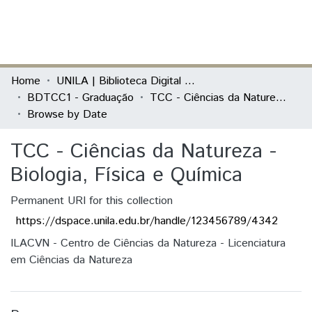
(current)
Log In
Communities & Collections
Home
UNILA | Biblioteca Digital de Trabalhos de Conclusão de Curso
BDTCC1 - Graduação
TCC - Ciências da Natureza - Biologia, Física e Química
All of DSpace
Browse by Date
TCC - Ciências da Natureza -
Biologia, Física e Química
Permanent URI for this collection
https://dspace.unila.edu.br/handle/123456789/4342
ILACVN - Centro de Ciências da Natureza - Licenciatura
em Ciências da Natureza