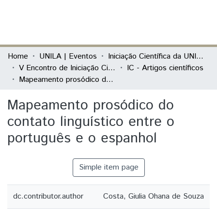
(current)
Log In
Communities & Collections
Home
UNILA | Eventos
Iniciação Científica da UNILA (IC)
V Encontro de Iniciação Científica e I Encontro Anual de Iniciação ao Desenvolvimento Tecnológico e Inovação
IC - Artigos científicos
All of DSpace
Mapeamento prosódico do contato linguístico entre o português e o espanhol
Statistics
Mapeamento prosódico do
contato linguístico entre o
português e o espanhol
Simple item page
dc.contributor.author
Costa, Giulia Ohana de Souza