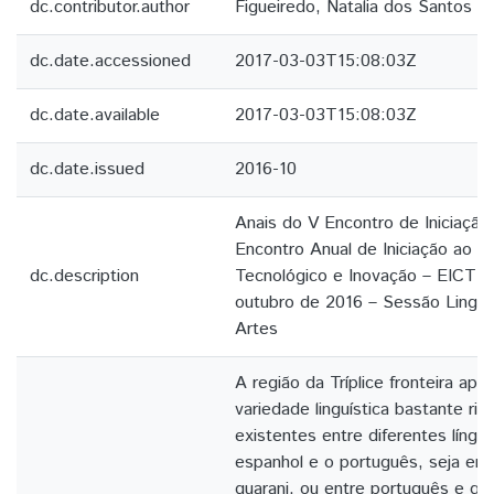
dc.contributor.author
Figueiredo, Natalia dos Santos
dc.date.accessioned
2017-03-03T15:08:03Z
dc.date.available
2017-03-03T15:08:03Z
dc.date.issued
2016-10
Anais do V Encontro de Iniciação C
Encontro Anual de Iniciação ao 
dc.description
Tecnológico e Inovação – EICTI 
outubro de 2016 – Sessão Linguís
Artes
A região da Tríplice fronteira ap
variedade linguística bastante ri
existentes entre diferentes língua
espanhol e o português, seja ent
guarani, ou entre português e gua