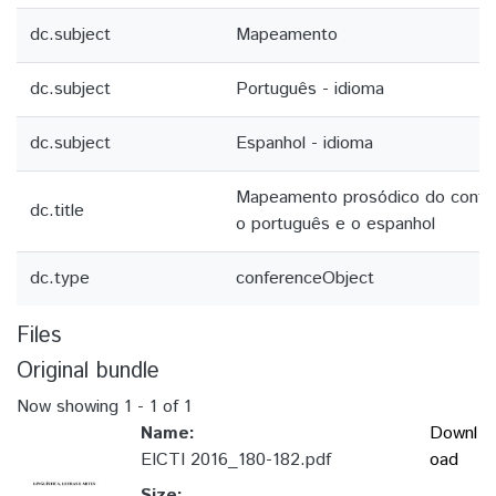
dc.subject
Mapeamento
dc.subject
Português - idioma
dc.subject
Espanhol - idioma
Mapeamento prosódico do contato
dc.title
o português e o espanhol
dc.type
conferenceObject
Files
Original bundle
Now showing
1 - 1 of 1
Name:
Downl
EICTI 2016_180-182.pdf
oad
Size: