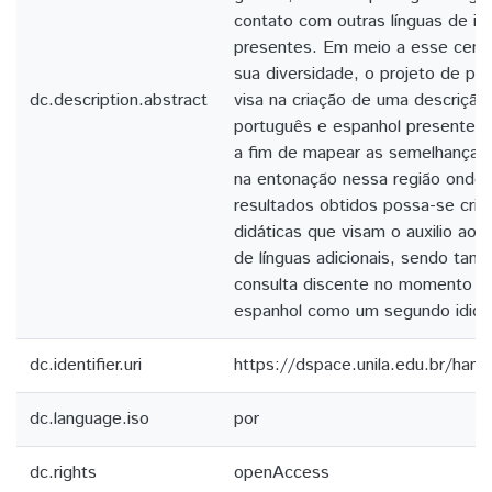
contato com outras línguas de i
presentes. Em meio a esse cená
sua diversidade, o projeto de pe
dc.description.abstract
visa na criação de uma descrição l
português e espanhol presente na 
a fim de mapear as semelhanças 
na entonação nessa região onde
resultados obtidos possa-se cria
didáticas que visam o auxilio ao 
de línguas adicionais, sendo ta
consulta discente no momento d
espanhol como um segundo idio
dc.identifier.uri
https://dspace.unila.edu.br/han
dc.language.iso
por
dc.rights
openAccess