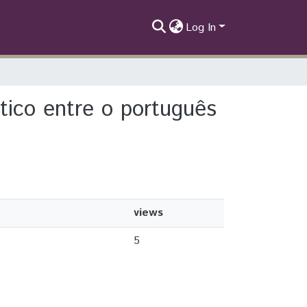
Log In
tico entre o português
views
5