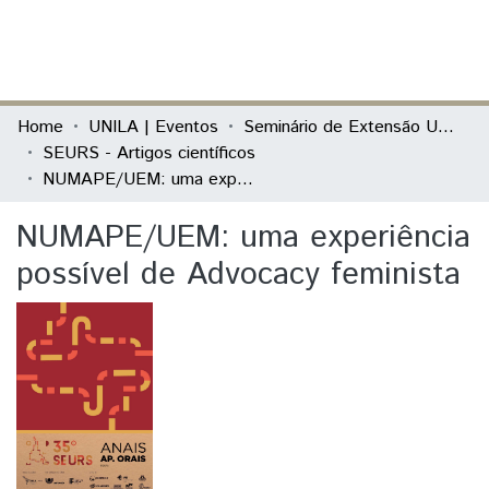
(current)
Log In
Communities & Collections
Home
UNILA | Eventos
Seminário de Extensão Universitária da Região Sul (SEURS)
SEURS - Artigos científicos
All of DSpace
NUMAPE/UEM: uma experiência possível de Advocacy feminista
Statistics
NUMAPE/UEM: uma experiência
possível de Advocacy feminista