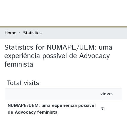
(current)
Log In
Communities & Collections
Home
Statistics
All of DSpace
Statistics for NUMAPE/UEM: uma
experiência possível de Advocacy
feminista
Total visits
views
NUMAPE/UEM: uma experiência possível
31
de Advocacy feminista