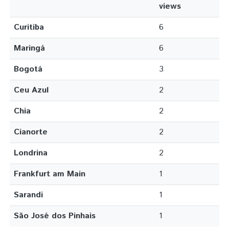
views
Curitiba
6
Maringá
6
Bogotá
3
Ceu Azul
2
Chia
2
Cianorte
2
Londrina
2
Frankfurt am Main
1
Sarandi
1
São José dos Pinhais
1