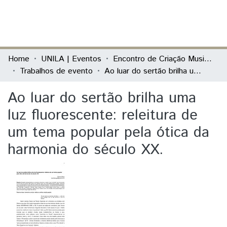
(current)
Log In
Communities & Collections
Home
UNILA | Eventos
Encontro de Criação Musical da UNILA
Trabalhos de evento
Ao luar do sertão brilha uma luz fluorescente: releitura de um tema popular pela ótica da harmonia do século XX.
All of DSpace
Ao luar do sertão brilha uma
Statistics
luz fluorescente: releitura de
um tema popular pela ótica da
harmonia do século XX.