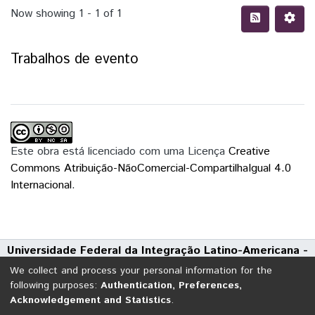
Now showing
1 - 1 of 1
Trabalhos de evento
Este obra está licenciado com uma Licença
Creative
Commons Atribuição-NãoComercial-CompartilhaIgual 4.0
Internacional
.
Universidade Federal da Integração Latino-Americana -
UNILA
We collect and process your personal information for the
Avenida Tarquínio Joslin dos Santos, 1000 - Polo Universitário
following purposes:
Authentication, Preferences,
Acknowledgement and Statistics
.
CEP: 85870-650 | Foz do Iguaçu - Paraná