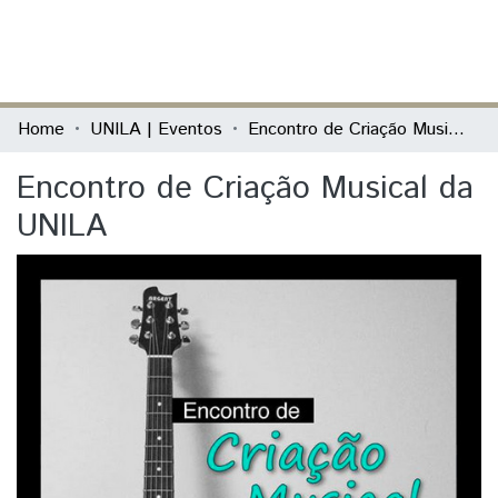
(current)
Log In
Communities & Collections
Home
UNILA | Eventos
Encontro de Criação Musical da UNILA
All of DSpace
Encontro de Criação Musical da
Statistics
UNILA