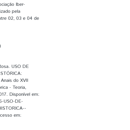
ociação Iber-
izado pela
ntre 02, 03 e 04 de
)
 Rosa. USO DE
ISTÓRICA:
nais do XVII
ica - Teoria,
017. Disponível em:
35-USO-DE-
ISTORICA--
esso em: