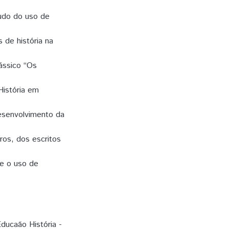
tudo do uso de
s de história na
ássico “Os
História em
esenvolvimento da
tros, dos escritos
re o uso de
ducaão História -