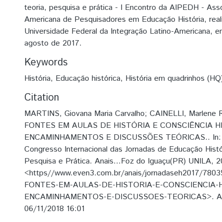
teoria, pesquisa e prática - I Encontro da AIPEDH - Ass
Americana de Pesquisadores em Educação História, real
Universidade Federal da Integração Latino-Americana, e
agosto de 2017.
Keywords
História
,
Educação histórica
,
História em quadrinhos (HQ
Citation
MARTINS, Giovana Maria Carvalho; CAINELLI, Marlene
FONTES EM AULAS DE HISTÓRIA E CONSCIÊNCIA H
ENCAMINHAMENTOS E DISCUSSÕES TEÓRICAS.. In: A
Congresso Internacional das Jornadas de Educação Histór
Pesquisa e Prática. Anais...Foz do Iguaçu(PR) UNILA, 2
<https//www.even3.com.br/anais/jornadaseh2017/780
FONTES-EM-AULAS-DE-HISTORIA-E-CONSCIENCIA-H
ENCAMINHAMENTOS-E-DISCUSSOES-TEORICAS>. Ac
06/11/2018 16:01