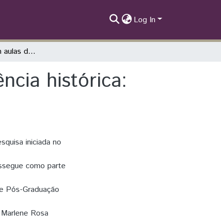
Log In
Uso de fontes em aulas de História e conciência histórica: encaminhamentos e discussões teóricas
ncia histórica:
quisa iniciada no
ossegue como parte
de Pós-Graduação
. Marlene Rosa