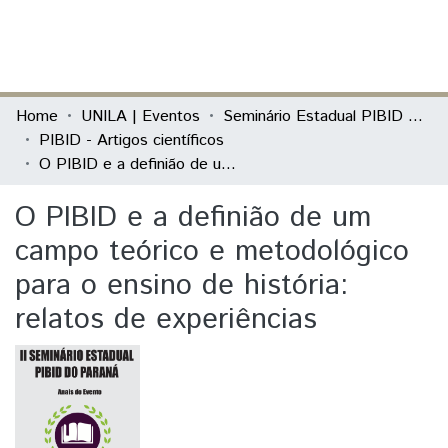
(current)
Log In
Communities & Collections
Home
UNILA | Eventos
Seminário Estadual PIBID do Paraná: tecendo saberes (PIBID)
PIBID - Artigos científicos
All of DSpace
O PIBID e a definião de um campo teórico e metodológico para o ensino de história: relatos de experiências
Statistics
O PIBID e a definião de um
campo teórico e metodológico
para o ensino de história:
relatos de experiências