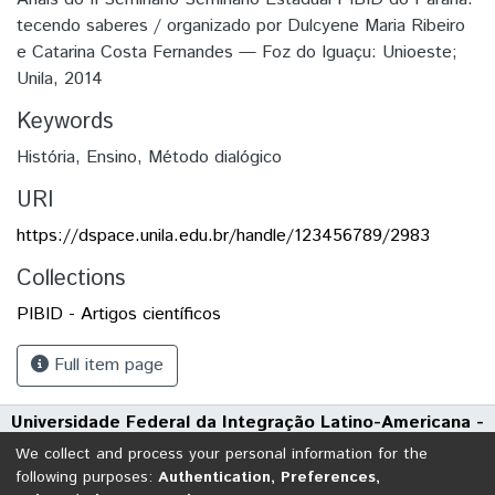
tecendo saberes / organizado por Dulcyene Maria Ribeiro
e Catarina Costa Fernandes — Foz do Iguaçu: Unioeste;
Unila, 2014
Keywords
História
,
Ensino
,
Método dialógico
URI
https://dspace.unila.edu.br/handle/123456789/2983
Collections
PIBID - Artigos científicos
Full item page
Universidade Federal da Integração Latino-Americana -
UNILA
We collect and process your personal information for the
Avenida Tarquínio Joslin dos Santos, 1000 - Polo Universitário
following purposes:
Authentication, Preferences,