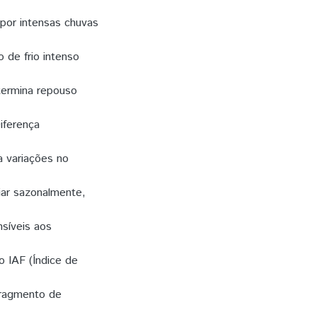
 por intensas chuvas
 de frio intenso
termina repouso
iferença
 variações no
iar sazonalmente,
nsíveis aos
o IAF (Índice de
fragmento de