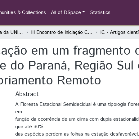
nities & Collections
All of DSpace
Statistics
Iniciação Científica da UNILA (IC)
III Encontro de Iniciação Científica da Unila “Pesquisa no século XXI: desafios e possibilidades”
IC - Artigos cient
tação em um fragmento d
te do Paraná, Região Sul 
soriamento Remoto
Abstract
A Floresta Estacional Semidecidual é uma tipologia flore
em
função da ocorrência de um clima com dupla estacionali
que até 30%
das espécies perdem as folhas na estação desfavorável.