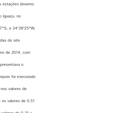
 estações (inverno
o Iguaçu, no
7''S, e 24°28'25''W,
das do site
 ano de 2014, com
representava o
Depois foi executado
 nos valores de
 os valores de 0,51