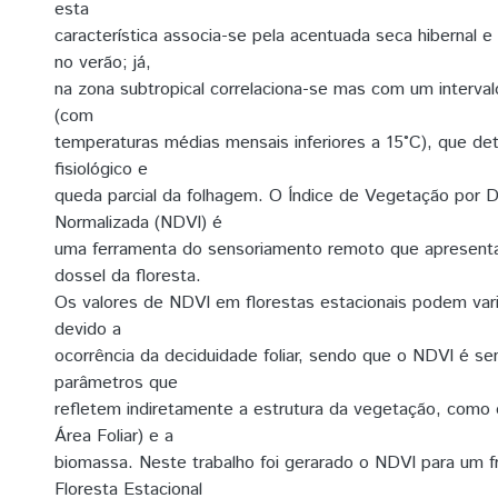
esta
característica associa-se pela acentuada seca hibernal e
no verão; já,
na zona subtropical correlaciona-se mas com um intervalo
(com
temperaturas médias mensais inferiores a 15°C), que de
fisiológico e
queda parcial da folhagem. O Índice de Vegetação por D
Normalizada (NDVI) é
uma ferramenta do sensoriamento remoto que apresenta
dossel da floresta.
Os valores de NDVI em florestas estacionais podem var
devido a
ocorrência da deciduidade foliar, sendo que o NDVI é se
parâmetros que
refletem indiretamente a estrutura da vegetação, como 
Área Foliar) e a
biomassa. Neste trabalho foi gerarado o NDVI para um 
Floresta Estacional