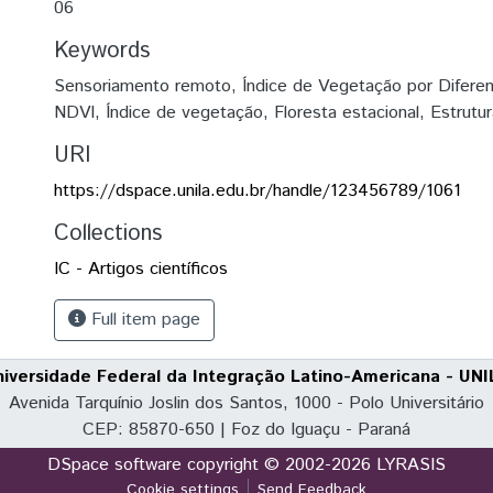
06
Keywords
Sensoriamento remoto
,
Índice de Vegetação por Difere
NDVI
,
Índice de vegetação
,
Floresta estacional
,
Estrutu
URI
https://dspace.unila.edu.br/handle/123456789/1061
Collections
IC - Artigos científicos
Full item page
niversidade Federal da Integração Latino-Americana - UNI
Avenida Tarquínio Joslin dos Santos, 1000 - Polo Universitário
CEP: 85870-650 | Foz do Iguaçu - Paraná
DSpace software
copyright © 2002-2026
LYRASIS
Cookie settings
Send Feedback