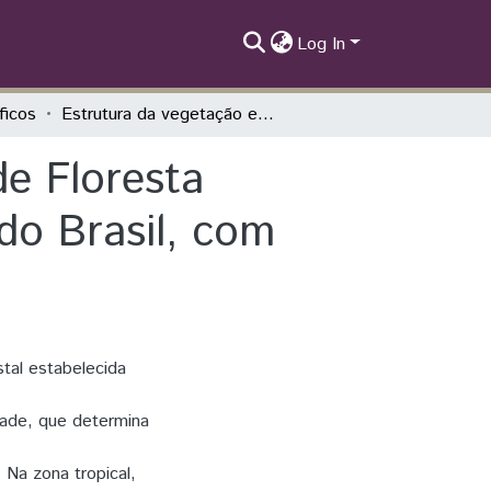
Log In
íficos
Estrutura da vegetação em um fragmento de Floresta Estacional no oeste do Paraná, Região Sul do Brasil, com utilização de Sensoriamento Remoto
e Floresta
do Brasil, com
stal estabelecida
dade, que determina
 Na zona tropical,