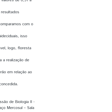
 valores de 0,31 a
 resultados
o comparamos com o
ideciduais, isso
el, logo, floresta
a a realização de
erão em relação ao
 concedida.
ssão de Biologia II -
aço Mercosul – Sala