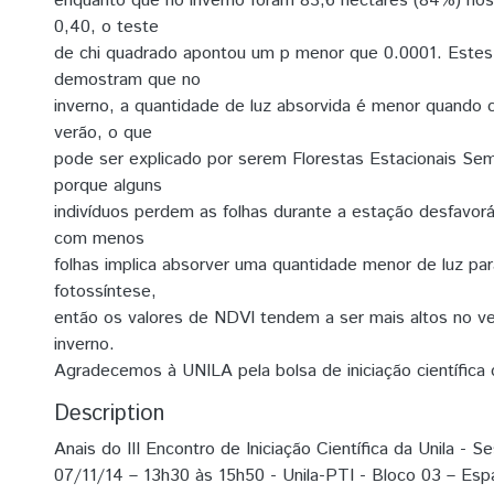
enquanto que no inverno foram 83,6 hectares (84%) nos
0,40, o teste
de chi quadrado apontou um p menor que 0.0001. Estes
demostram que no
inverno, a quantidade de luz absorvida é menor quand
verão, o que
pode ser explicado por serem Florestas Estacionais Sem
porque alguns
indivíduos perdem as folhas durante a estação desfavoráv
com menos
folhas implica absorver uma quantidade menor de luz par
fotossíntese,
então os valores de NDVI tendem a ser mais altos no v
inverno.
Agradecemos à UNILA pela bolsa de iniciação científica
Description
Anais do III Encontro de Iniciação Científica da Unila - Se
07/11/14 – 13h30 às 15h50 - Unila-PTI - Bloco 03 – Esp