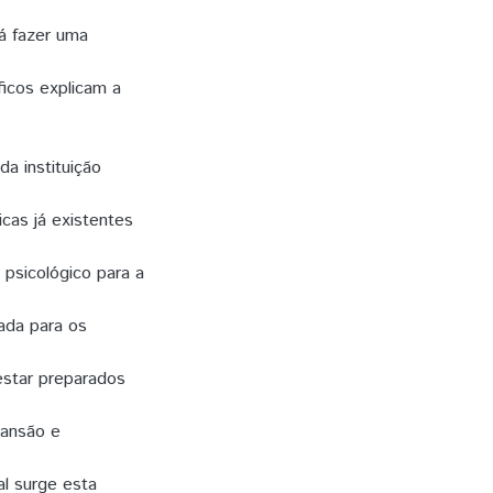
rá fazer uma
icos explicam a
a instituição
ticas já existentes
psicológico para a
ada para os
estar preparados
pansão e
al surge esta