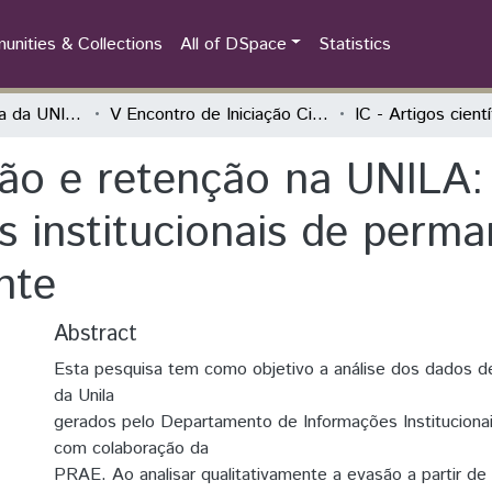
nities & Collections
All of DSpace
Statistics
Iniciação Científica da UNILA (IC)
V Encontro de Iniciação Científica e I Encontro Anual de Iniciação ao Desenvolvimento Tecnológico e Inovação
IC - Artigos cient
ão e retenção na UNILA:
as institucionais de perm
nte
Abstract
Esta pesquisa tem como objetivo a análise dos dados d
da Unila
gerados pelo Departamento de Informações Institucio
com colaboração da
PRAE. Ao analisar qualitativamente a evasão a partir de