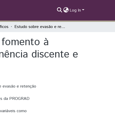
Log In
íficos
Estudo sobre evasão e retenção na UNILA: fomento à criação de Políticas institucionais de permanência discente e de formação docente
 fomento à
anência discente e
e evasão e retenção
nais da PROGRAD
 variáveis como