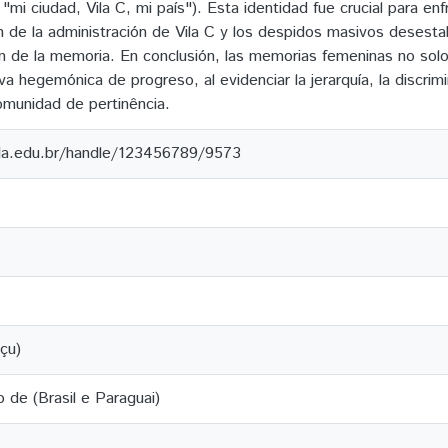
 "mi ciudad, Vila C, mi país"). Esta identidad fue crucial para enf
n de la administración de Vila C y los despidos masivos desestab
ón de la memoria. En conclusión, las memorias femeninas no so
iva hegemónica de progreso, al evidenciar la jerarquía, la discrimin
omunidad de pertinência.
ila.edu.br/handle/123456789/9573
çu)
o de (Brasil e Paraguai)