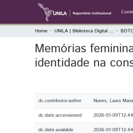
Commu
Home
UNILA | Biblioteca Digital de Trabalhos de Conclusão de Curso
BDTC
Memórias femininas
identidade na con
dc.contributor.author
Nunes, Laura Mari
dc.date.accessioned
2026-01-09T12:4
dc.date.available
2026-01-09T12:4