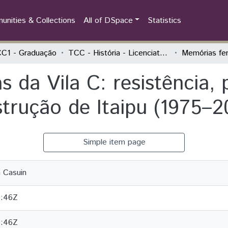
nities & Collections
All of DSpace
Statistics
C1 - Graduação
TCC - História - Licenciatura
 da Vila C: resistência,
strução de Itaipu (1975–2
Simple item page
a Casuin
4:46Z
4:46Z