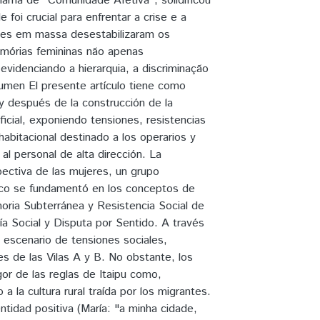
 chama de "Comunidade Afetiva", solidificou
 foi crucial para enfrentar a crise e a
sões em massa desestabilizaram os
mórias femininas não apenas
idenciando a hierarquia, a discriminação
umen El presente artículo tiene como
 y después de la construcción de la
oficial, exponiendo tensiones, resistencias
habitacional destinado a los operarios y
al personal de alta dirección. La
rspectiva de las mujeres, un grupo
rico se fundamentó en los conceptos de
ria Subterránea y Resistencia Social de
ía Social y Disputa por Sentido. A través
n escenario de tensiones sociales,
es de las Vilas A y B. No obstante, los
or de las reglas de Itaipu como,
a la cultura rural traída por los migrantes.
tidad positiva (María: "a minha cidade,