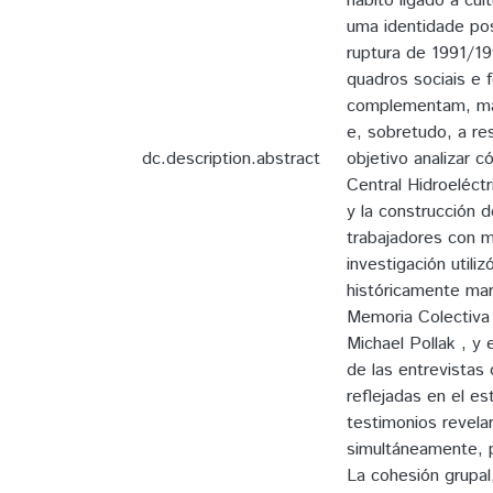
hábito ligado à cu
uma identidade posi
ruptura de 1991/19
quadros sociais e
complementam, mas
e, sobretudo, a re
dc.description.abstract
objetivo analizar 
Central Hidroeléctr
y la construcción d
trabajadores con me
investigación utili
históricamente mar
Memoria Colectiva 
Michael Pollak , y
de las entrevistas
reflejadas en el e
testimonios revela
simultáneamente, po
La cohesión grupal