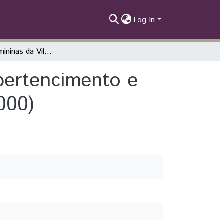
Log In
Memórias femininas da Vila C: resistência, pertencimento e identidade na construção de Itaipu (1975–2000)
 pertencimento e
000)