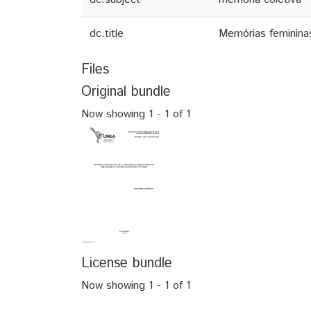
dc.title
Memórias femininas
Files
Original bundle
Now showing
1 - 1 of 1
License bundle
Now showing
1 - 1 of 1