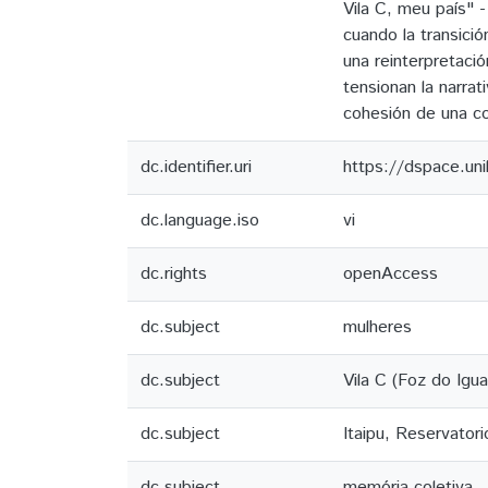
Vila C, meu país" -
cuando la transició
una reinterpretaci
tensionan la narrat
cohesión de una c
dc.identifier.uri
https://dspace.un
dc.language.iso
vi
dc.rights
openAccess
dc.subject
mulheres
dc.subject
Vila C (Foz do Igua
dc.subject
Itaipu, Reservatori
dc.subject
memória coletiva