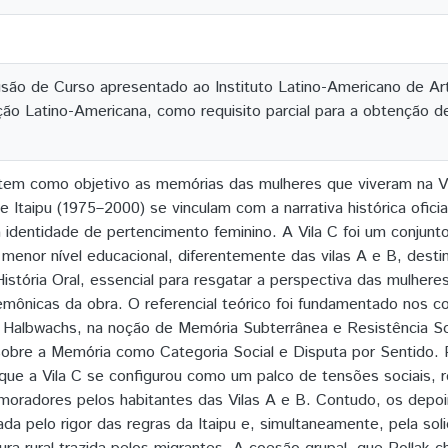
são de Curso apresentado ao Instituto Latino-Americano de Arte
ção Latino-Americana, como requisito parcial para a obtenção de 
 tem como objetivo as memórias das mulheres que viveram na Vi
de Itaipu (1975–2000) se vinculam com a narrativa histórica ofic
identidade de pertencimento feminino. A Vila C foi um conjunto
menor nível educacional, diferentemente das vilas A e B, destin
istória Oral, essencial para resgatar a perspectiva das mulhere
emônicas da obra. O referencial teórico foi fundamentado nos 
e Halbwachs, na noção de Memória Subterrânea e Resistência So
 sobre a Memória como Categoria Social e Disputa por Sentido. 
que a Vila C se configurou como um palco de tensões sociais, r
moradores pelos habitantes das Vilas A e B. Contudo, os dep
da pelo rigor das regras da Itaipu e, simultaneamente, pela soli