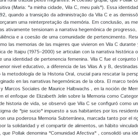
ltura rural trazida pelos migrantes. A coesão grupal, que Pollak
tiva (Maria: "a minha cidade, Vila C, meu país"). Essa identidade
92, quando a transição da administração da Vila C e as demis
 forçaram uma reinterpretação da memória. Em conclusão, as me
 ativamente tensionam a narrativa hegemônica de progresso, ev
siliência e a coesão de uma comunidade de pertencimento. Res
cómo las memorias de las mujeres que vivieron en Vila C durante
ica de Itaipu (1975–2000) se articulan con la narrativa histórica 
e una identidad de pertenencia femenina. Vila C fue el conjunto 
nor nivel educativo, a diferencia de las Vilas A y B, destinadas 
zó la metodología de la Historia Oral, crucial para rescatar la pe
ginado en las narrativas hegemónicas de la obra. El marco teó
y Marcos Sociales de Maurice Halbwachs , en la noción de Memo
 en el enfoque de Elizabeth Jelin sobre la Memoria como Categor
 de historia de vida, se observó que Vila C se configuró como u
stigma de "pie sucio" impuesto a sus habitantes por los resident
ron una poderosa Memoria Subterránea, marcada tanto por el rig
r la solidaridad y el compartir de alimentos, un hábito vinculado 
, que Pollak denomina "Comunidad Afectiva" , consolidó una iden