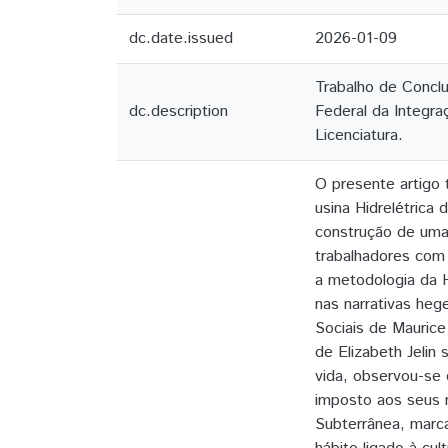
dc.date.issued
2026-01-09
Trabalho de Conclu
dc.description
Federal da Integra
Licenciatura.
O presente artigo
usina Hidrelétrica 
construção de uma 
trabalhadores com 
a metodologia da H
nas narrativas heg
Sociais de Mauric
de Elizabeth Jelin
vida, observou-se 
imposto aos seus 
Subterrânea, marca