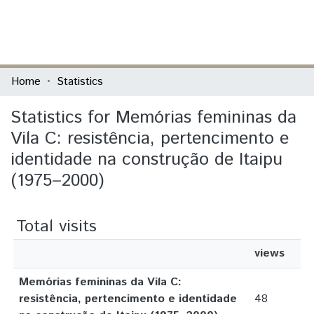
(current)
Log In
Communities & Collections
Home
Statistics
All of DSpace
Statistics for Memórias femininas da
Vila C: resistência, pertencimento e
identidade na construção de Itaipu
(1975–2000)
Total visits
views
Memórias femininas da Vila C:
resistência, pertencimento e identidade
48