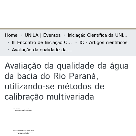
(current)
Log In
Communities & Collections
Home
UNILA | Eventos
Iniciação Científica da UNILA (IC)
III Encontro de Iniciação Científica da Unila “Pesquisa no século XXI: desafios e possibilidades”
IC - Artigos científicos
All of DSpace
Avaliação da qualidade da água da bacia do Rio Paraná, utilizando-se métodos de calibração multivariada
Statistics
Avaliação da qualidade da água
da bacia do Rio Paraná,
utilizando-se métodos de
calibração multivariada