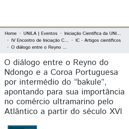
(current)
Log In
Communities & Collections
Home
UNILA | Eventos
Iniciação Científica da UNILA (IC)
IV Encontro de Iniciação Científica da Unila “UNILA 5 anos: Integração em Ciência, Tecnologia e Cultura na Tríplice Fronteira”
IC - Artigos científicos
All of DSpace
O diálogo entre o Reyno do Ndongo e a Coroa Portuguesa por intermédio do “bakule”, apontando para sua importância no comércio ultramarino pelo Atlântico a partir do século XVI
Statistics
O diálogo entre o Reyno do
Ndongo e a Coroa Portuguesa
por intermédio do “bakule”,
apontando para sua importância
no comércio ultramarino pelo
Atlântico a partir do século XVI