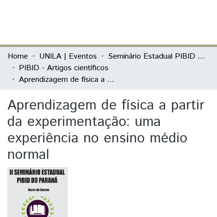
(current)
Log In
Communities & Collections
Home
UNILA | Eventos
Seminário Estadual PIBID do Paraná: tecendo saberes (PIBID)
PIBID - Artigos científicos
All of DSpace
Aprendizagem de física a partir da experimentação: uma experiência no ensino médio normal
Statistics
Aprendizagem de física a partir
da experimentação: uma
experiência no ensino médio
normal