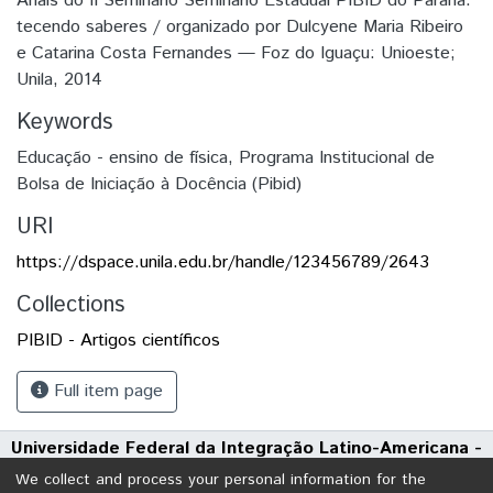
Anais do II Seminário Seminário Estadual PIBID do Paraná:
tecendo saberes / organizado por Dulcyene Maria Ribeiro
e Catarina Costa Fernandes — Foz do Iguaçu: Unioeste;
Unila, 2014
Keywords
Educação - ensino de física
,
Programa Institucional de
Bolsa de Iniciação à Docência (Pibid)
URI
https://dspace.unila.edu.br/handle/123456789/2643
Collections
PIBID - Artigos científicos
Full item page
Universidade Federal da Integração Latino-Americana -
UNILA
We collect and process your personal information for the