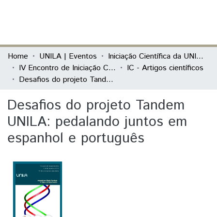
(current)
Log In
Communities & Collections
Home
UNILA | Eventos
Iniciação Científica da UNILA (IC)
IV Encontro de Iniciação Científica da Unila “UNILA 5 anos: Integração em Ciência, Tecnologia e Cultura na Tríplice Fronteira”
IC - Artigos científicos
All of DSpace
Desafios do projeto Tandem UNILA: pedalando juntos em espanhol e português
Statistics
Desafios do projeto Tandem
UNILA: pedalando juntos em
espanhol e português