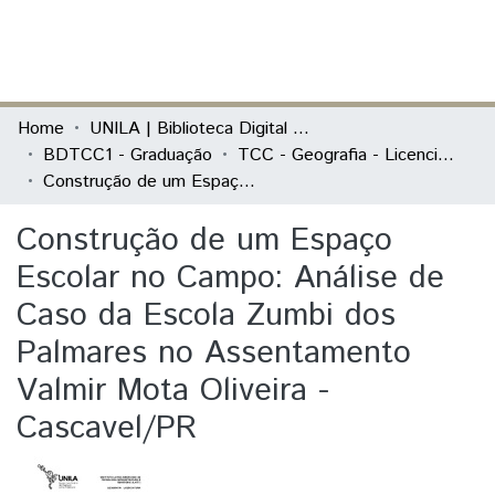
(current)
Log In
Communities & Collections
Home
UNILA | Biblioteca Digital de Trabalhos de Conclusão de Curso
BDTCC1 - Graduação
TCC - Geografia - Licenciatura
All of DSpace
Construção de um Espaço Escolar no Campo: Análise de Caso da Escola Zumbi dos Palmares no Assentamento Valmir Mota Oliveira - Cascavel/PR
Statistics
Construção de um Espaço
Escolar no Campo: Análise de
Caso da Escola Zumbi dos
Palmares no Assentamento
Valmir Mota Oliveira -
Cascavel/PR