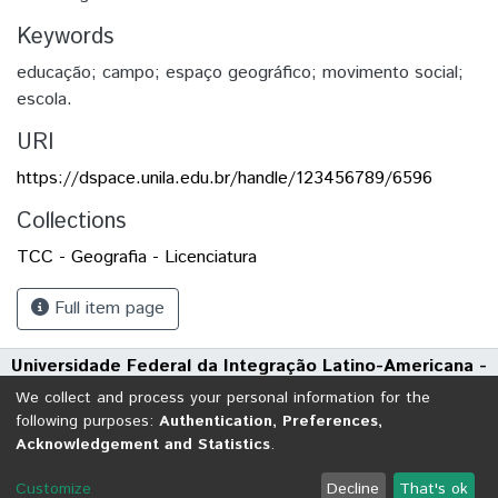
Keywords
educação; campo; espaço geográfico; movimento social;
escola.
URI
https://dspace.unila.edu.br/handle/123456789/6596
Collections
TCC - Geografia - Licenciatura
Full item page
Universidade Federal da Integração Latino-Americana -
UNILA
We collect and process your personal information for the
Avenida Tarquínio Joslin dos Santos, 1000 - Polo Universitário
following purposes:
Authentication, Preferences,
Acknowledgement and Statistics
.
CEP: 85870-650 | Foz do Iguaçu - Paraná
DSpace software
copyright © 2002-2026
LYRASIS
Customize
Decline
That's ok