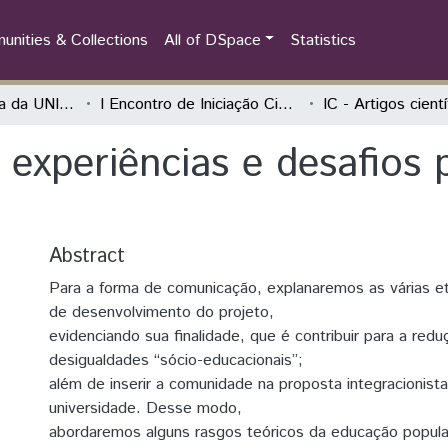
nities & Collections
All of DSpace
Statistics
Iniciação Científica da UNILA (IC)
I Encontro de Iniciação Científica e de Extensão da Unila "Conhecer e Transformar"
IC - Artigos cient
 experiências e desafios
Abstract
Para a forma de comunicação, explanaremos as várias 
de desenvolvimento do projeto,
evidenciando sua finalidade, que é contribuir para a red
desigualdades “sócio-educacionais”;
além de inserir a comunidade na proposta integracionist
universidade. Desse modo,
abordaremos alguns rasgos teóricos da educação popular