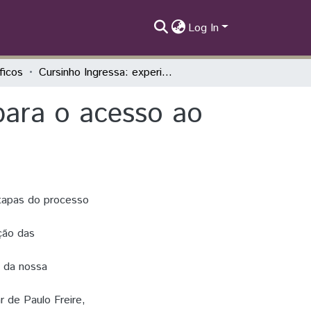
Log In
íficos
Cursinho Ingressa: experiências e desafios para o acesso ao ensino superior
 para o acesso ao
etapas do processo
ução das
a da nossa
 de Paulo Freire,