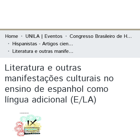
(current)
Log In
Communities & Collections
Home
UNILA | Eventos
Congresso Brasileiro de Hispanistas
Hispanistas - Artigos científicos
All of DSpace
Literatura e outras manifestações culturais no ensino de espanhol como língua adicional (E/LA)
Statistics
Literatura e outras
manifestações culturais no
ensino de espanhol como
língua adicional (E/LA)