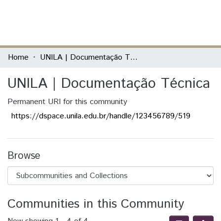
(current)
Log In
Communities & Collections
Home
UNILA | Documentação Técnica
All of DSpace
UNILA | Documentação Técnica
Statistics
Permanent URI for this community
https://dspace.unila.edu.br/handle/123456789/519
Browse
Communities in this Community