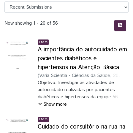
Recent Submissions
Now showing
1 - 20 of 56
Item
A importância do autocuidado em
pacientes diabéticos e
hipertensos na Atenção Básica
(
Varia Scientia - Ciências da Saúde
,
2026-
04-08
Objetivo: Investigar as atividades de
)
Lemos, Beatriz Bortolatto
;
Ana
Jessily Camargo Barbosa (orientadora)
autocuidado realizadas por pacientes
diabéticos e hipertensos da equipe 56 da
Unidade de Saúde da Família Jardim São
Show more
Paulo I. Métodos: Trata-se de uma
pesquisa-ação de abordagem quantitativa,
Item
realizada com 48 usuários cadastrados no
Cuidado do consultório na rua na
programa HiperDia. A coleta de dados