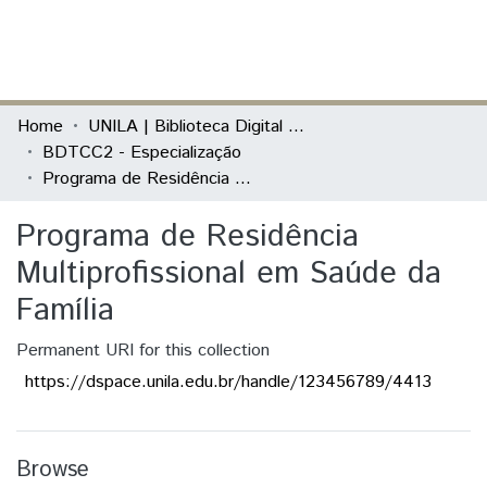
(current)
Log In
Communities & Collections
Home
UNILA | Biblioteca Digital de Trabalhos de Conclusão de Curso
BDTCC2 - Especialização
All of DSpace
Programa de Residência Multiprofissional em Saúde da Família
Statistics
Programa de Residência
Multiprofissional em Saúde da
Família
Permanent URI for this collection
https://dspace.unila.edu.br/handle/123456789/4413
Browse